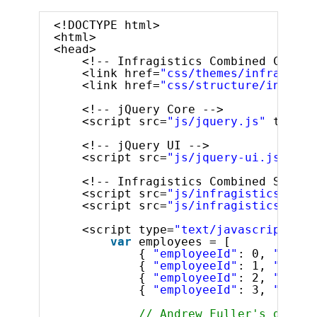
<!DOCTYPE html>
<html>
<head>
<!-- Infragistics Combined CSS --
<link href=
"css/themes/infragisti
<link href=
"css/structure/infragi
<!-- jQuery Core -->
<script src=
"js/jquery.js"
type=
"
<!-- jQuery UI -->
<script src=
"js/jquery-ui.js"
typ
<!-- Infragistics Combined Script
<script src=
"js/infragistics.core
<script src=
"js/infragistics.lob.
<script type=
"text/javascript"
>
var
employees = [
{ 
"employeeId"
: 0, 
"super
{ 
"employeeId"
: 1, 
"super
{ 
"employeeId"
: 2, 
"super
{ 
"employeeId"
: 3, 
"super
// Andrew Fuller's direct