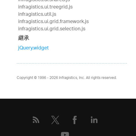
infragistics.ui.shared.js
infragistics.ui.treegrid.js
infragistics.util.js
infragistics.ui.grid.framework.js
infragistics.ui.grid.selection.js
継承
jQuery.widget
Copyright © 1996 - 2026
Infragistics, Inc. All rights reserved.