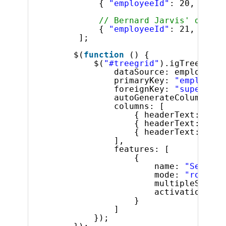
{ 
"employeeId"
: 20, 
"supe
// Bernard Jarvis' direct
{ 
"employeeId"
: 21, 
"supe
];
$(
function
() {
$(
"#treegrid"
).igTreeGrid(
dataSource: employees,
primaryKey: 
"employeeI
foreignKey: 
"superviso
autoGenerateColumns: 
f
columns: [
{ headerText: 
"ID"
{ headerText: 
"Fir
{ headerText: 
"Las
],
features: [
{
name: 
"Selecti
mode: 
"row"
,
multipleSelect
activation: 
tr
}
]
});