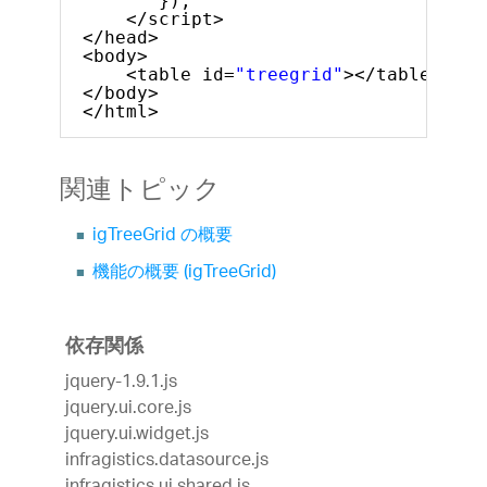
});
</script>
</head>
<body>
<table id=
"treegrid"
></table>
</body>
</html>
関連トピック
igTreeGrid の概要
機能の概要 (igTreeGrid)
依存関係
jquery-1.9.1.js
jquery.ui.core.js
jquery.ui.widget.js
infragistics.datasource.js