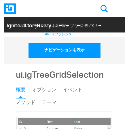
Ignite UI for jQuery
| API リファレンス
サンプル
テーマ ジェネレーター
ページ デザイナー
ヘルプ トピック
API リファレンス
ナビゲーションを表示
ui.igTreeGridSelection
概要
オプション
イベント
メソッド
テーマ