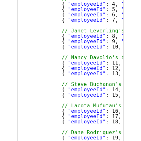
{ 
"employeeId"
: 4, 
"super
{ 
"employeeId"
: 5, 
"super
{ 
"employeeId"
: 6, 
"super
{ 
"employeeId"
: 7, 
"super
// Janet Leverling's dire
{ 
"employeeId"
: 8, 
"super
{ 
"employeeId"
: 9, 
"super
{ 
"employeeId"
: 10, 
"supe
// Nancy Davolio's direct
{ 
"employeeId"
: 11, 
"supe
{ 
"employeeId"
: 12, 
"supe
{ 
"employeeId"
: 13, 
"supe
// Steve Buchanan's direc
{ 
"employeeId"
: 14, 
"supe
{ 
"employeeId"
: 15, 
"supe
// Lacota Mufutau's direc
{ 
"employeeId"
: 16, 
"supe
{ 
"employeeId"
: 17, 
"supe
{ 
"employeeId"
: 18, 
"supe
// Dane Rodriquez's direc
{ 
"employeeId"
: 19, 
"supe