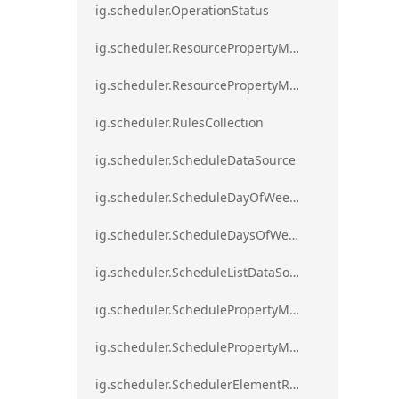
ig.scheduler.OperationStatus
ig.scheduler.ResourcePropertyMapping
ig.scheduler.ResourcePropertyMappingsCollection
ig.scheduler.RulesCollection
ig.scheduler.ScheduleDataSource
ig.scheduler.ScheduleDayOfWeekSettings
ig.scheduler.ScheduleDaysOfWeekSettings
ig.scheduler.ScheduleListDataSource
ig.scheduler.SchedulePropertyMapping
ig.scheduler.SchedulePropertyMappingsCollection`1
ig.scheduler.SchedulerElementRole