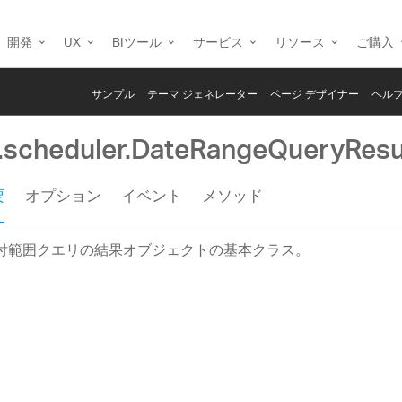
開発
UX
BIツール
サービス
リソース
ご購入
サンプル
テーマ ジェネレーター
ページ デザイナー
ヘルプ
g.scheduler.DateRangeQueryResu
要
オプション
イベント
メソッド
付範囲クエリの結果オブジェクトの基本クラス。