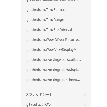
ig.scheduler.TimeFormat
ig.scheduler.TimeRange
ig.scheduler.TimeSlotInterval
ig.scheduler.WeekOfYearRecurrenceRule
ig.scheduler.WeekViewDisplayMode
ig.scheduler.WorkingHoursCollection
ig.scheduler.WorkingHoursDisplayMode
ig.scheduler.WorkingHourTimeRange
スプレッドシート
igExcel エンジン