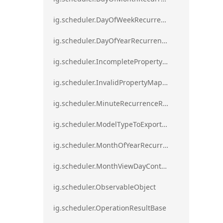
ig.scheduler.DayOfWeekRecurrenceRule
ig.scheduler.DayOfYearRecurrenceRule
ig.scheduler.IncompletePropertyMappingsError`1
ig.scheduler.InvalidPropertyMappingError`1
ig.scheduler.MinuteRecurrenceRule
ig.scheduler.ModelTypeToExportClassMap
ig.scheduler.MonthOfYearRecurrenceRule
ig.scheduler.MonthViewDayContentDisplayMode
ig.scheduler.ObservableObject
ig.scheduler.OperationResultBase