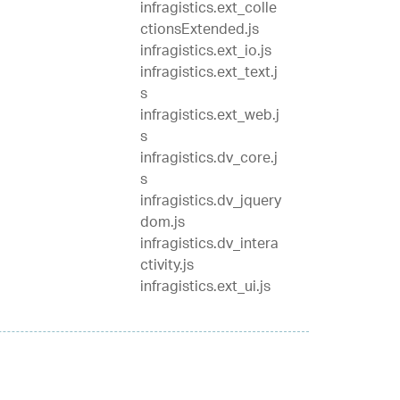
infragistics.ext_colle
ctionsExtended.js
infragistics.ext_io.js
infragistics.ext_text.j
s
infragistics.ext_web.j
s
infragistics.dv_core.j
s
infragistics.dv_jquery
dom.js
infragistics.dv_intera
ctivity.js
infragistics.ext_ui.js