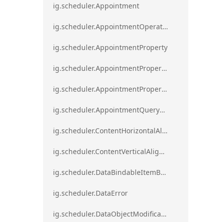
ig.scheduler.Appointment
ig.scheduler.AppointmentOperationResult
ig.scheduler.AppointmentProperty
ig.scheduler.AppointmentPropertyMapping
ig.scheduler.AppointmentPropertyMappingsCollection
ig.scheduler.AppointmentQueryResult
ig.scheduler.ContentHorizontalAlignment
ig.scheduler.ContentVerticalAlignment
ig.scheduler.DataBindableItemBase
ig.scheduler.DataError
ig.scheduler.DataObjectModificationError`1