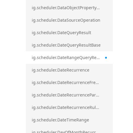
ig.scheduler.DataObjectPropertyAccessError`1
ig.scheduler.DataSourceOperation
ig.scheduler.DateQueryResult
ig.scheduler.DateQueryResultBase
ig.scheduler.DateRangeQueryResultBase
ig.scheduler.DateRecurrence
ig.scheduler.DateRecurrenceFrequency
ig.scheduler.DateRecurrenceParseError
ig.scheduler.DateRecurrenceRuleBase
ig.scheduler.DateTimeRange
ig.scheduler.DayOfMonthRecurrenceRule