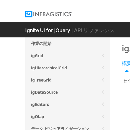
Ignite UI for jQuery
| API リファレンス
作業の開始
i
igGrid
概
igHierarchicalGrid
日
igTreeGrid
igDataSource
igEditors
igOlap
データ ビジュアライゼーション