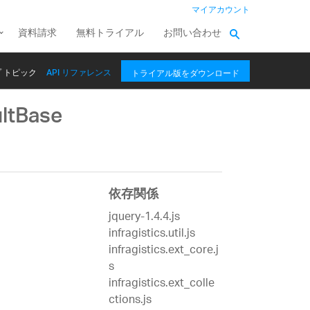
マイアカウント
資料請求
無料トライアル
お問い合わせ
 トピック
API リファレンス
トライアル版をダウンロード
ltBase
依存関係
jquery-1.4.4.js
infragistics.util.js
infragistics.ext_core.j
s
infragistics.ext_colle
ctions.js