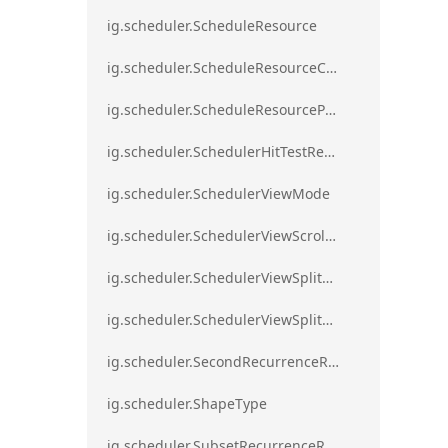
ig.scheduler.ScheduleResource
ig.scheduler.ScheduleResourceColorScheme
ig.scheduler.ScheduleResourceProperty
ig.scheduler.SchedulerHitTestResult
ig.scheduler.SchedulerViewMode
ig.scheduler.SchedulerViewScrollDirection
ig.scheduler.SchedulerViewSplitOrientation
ig.scheduler.SchedulerViewSplitOrientationMode
ig.scheduler.SecondRecurrenceRule
ig.scheduler.ShapeType
ig.scheduler.SubsetRecurrenceRule