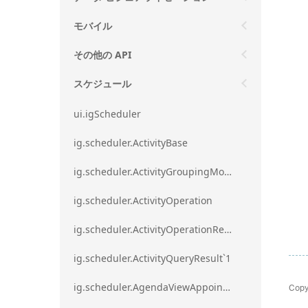
モバイル
その他の API
スケジュール
ui.igScheduler
ig.scheduler.ActivityBase
ig.scheduler.ActivityGroupingMode
ig.scheduler.ActivityOperation
ig.scheduler.ActivityOperationResult`1
ig.scheduler.ActivityQueryResult`1
Copy
ig.scheduler.AgendaViewAppointmentScope