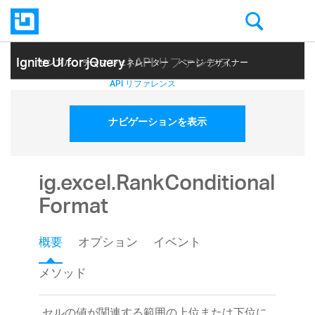
Ignite UI for jQuery
| API リファレンス
サンプル
テーマ ジェネレーター
ページ デザイナー
ヘルプ トピック
API リファレンス
ナビゲーションを表示
ig.excel.RankConditional
Format
概要
オプション
イベント
メソッド
セルの値が関連する範囲の上位または下位に