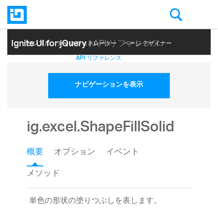
Ignite UI for jQuery
| API リファレンス
サンプル
テーマ ジェネレーター
ページ デザイナー
ヘルプ トピック
API リファレンス
ナビゲーションを表示
ig.excel.ShapeFillSolid
概要
オプション
イベント
メソッド
単色の形状の塗りつぶしを表します。