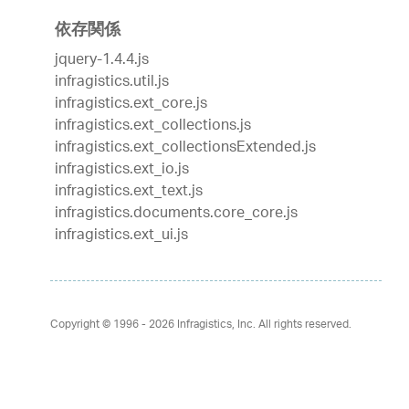
依存関係
jquery-1.4.4.js
infragistics.util.js
infragistics.ext_core.js
infragistics.ext_collections.js
infragistics.ext_collectionsExtended.js
infragistics.ext_io.js
infragistics.ext_text.js
infragistics.documents.core_core.js
infragistics.ext_ui.js
Copyright © 1996 - 2026
Infragistics, Inc. All rights reserved.