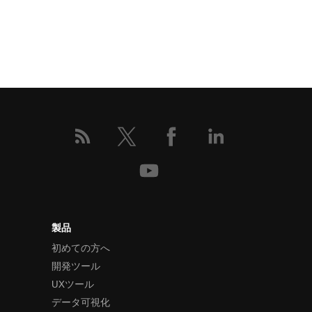
製品
初めての方へ
開発ツール
UXツール
データ可視化