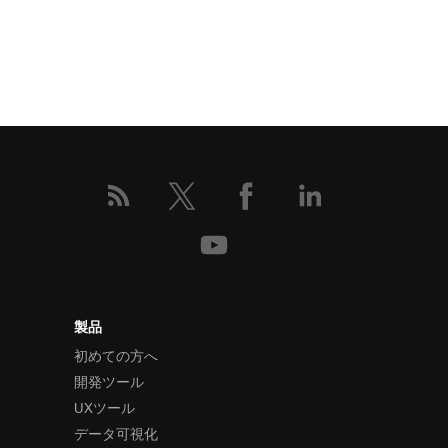
製品
初めての方へ
開発ツール
UXツール
データ可視化