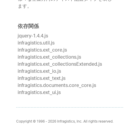
ます。
依存関係
jquery-1.4.4.js
infragistics.util.js
infragistics.ext_core.js
infragistics.ext_collections.js
infragistics.ext_collectionsExtended.js
infragistics.ext_io.js
infragistics.ext_text.js
infragistics.documents.core_core.js
infragistics.ext_ui.js
Copyright © 1996 - 2026
Infragistics, Inc. All rights reserved.