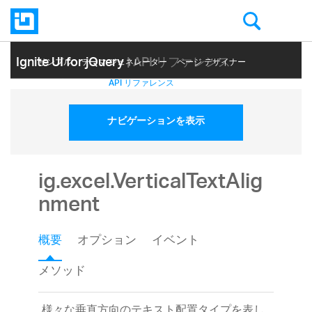
Ignite UI for jQuery
| API リファレンス
サンプル
テーマ ジェネレーター
ページ デザイナー
ヘルプ トピック
API リファレンス
ナビゲーションを表示
ig.excel.VerticalTextAlig
nment
概要
オプション
イベント
メソッド
様々な垂直方向のテキスト配置タイプを表し