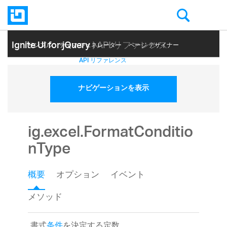
Ignite UI for jQuery
| API リファレンス
サンプル
テーマ ジェネレーター
ページ デザイナー
ヘルプ トピック
API リファレンス
ナビゲーションを表示
ig.excel.FormatConditio
nType
概要
オプション
イベント
メソッド
書式
条件
を決定する定数。