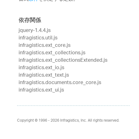
依存関係
jquery-1.4.4.js
infragistics.util.js
infragistics.ext_core.js
infragistics.ext_collections.js
infragistics.ext_collectionsExtended.js
infragistics.ext_io.js
infragistics.ext_text.js
infragistics.documents.core_core.js
infragistics.ext_ui.js
Copyright © 1996 - 2026
Infragistics, Inc. All rights reserved.