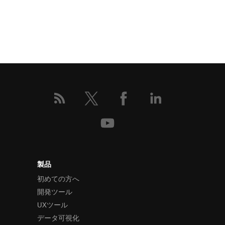
製品
初めての方へ
開発ツール
UXツール
データ可視化