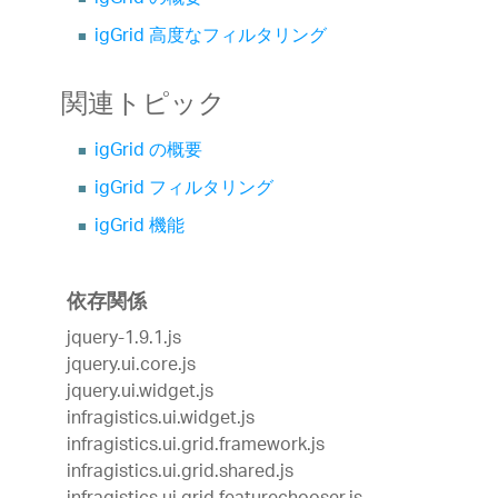
igGrid 高度なフィルタリング
関連トピック
igGrid の概要
igGrid フィルタリング
igGrid 機能
依存関係
jquery-1.9.1.js
jquery.ui.core.js
jquery.ui.widget.js
infragistics.ui.widget.js
infragistics.ui.grid.framework.js
infragistics.ui.grid.shared.js