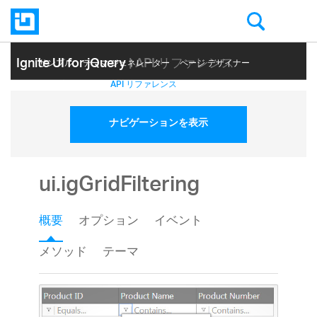
Ignite UI for jQuery
| API リファレンス
サンプル
テーマ ジェネレーター
ページ デザイナー
ヘルプ トピック
API リファレンス
ナビゲーションを表示
ui.igGridFiltering
概要
オプション
イベント
メソッド
テーマ