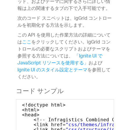
ッド、およびテーマに関するさらに詳しい情
報は上の関連するタブの下で入手可能です。
次のコード スニペットは、igGrid コントロー
ルを初期化する方法を示します。
この API を使用した作業方法の詳細について
は
ここ
をクリックしてください。igGrid コン
トロールの必要なスクリプトおよびテーマを
参照する方法については、
「Ignite UI で
JavaScript リソースを使用する」
および
Ignite UI のスタイル設定とテーマ
を参照して
ください。
コード サンプル
<!doctype html>
<html>
<head>
<!-- Infragistics Combined CSS --
<link href=
"css/themes/infragisti
<link href=
"css/structure/infragi