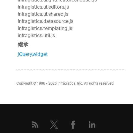
infragistics.ui.grid.featurechooser.js
infragistics.ui.editors.js
infragistics.ui.shared.js
infragistics.datasource.js
infragistics.templating.js
infragistics.util.js
継承
jQuery.widget
Copyright © 1996 - 2026
Infragistics, Inc. All rights reserved.