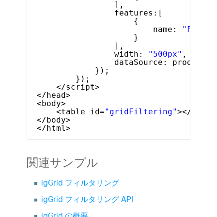
],
features:[
{
name: 
"Filter
}
],
width: 
"500px"
,
dataSource: products
});
});
</script>
</head>
<body>
<table id=
"gridFiltering"
></table
</body>
</html>  
関連サンプル
igGrid フィルタリング
igGrid フィルタリング API
igGrid の概要