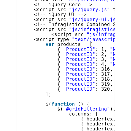
<!-- jQuery Core -->
<script src=
"js/jquery.js"
type=
"
<!-- jQuery UI -->
<script src=
"js/jquery-ui.js"
typ
<!-- Infragistics Combined Script
<script src=
"js/infragistics.core
<script src=
"js/infragistic
<script type=
"text/javascript"
>
var
products = [
{ 
"ProductID"
: 1, 
"Name"
:
{ 
"ProductID"
: 2, 
"Name"
:
{ 
"ProductID"
: 3, 
"Name"
:
{ 
"ProductID"
: 4, 
"Name"
:
{ 
"ProductID"
: 316, 
"Name
{ 
"ProductID"
: 317, 
"Name
{ 
"ProductID"
: 318, 
"Name
{ 
"ProductID"
: 319, 
"Name
{ 
"ProductID"
: 320, 
"Name
];
$(
function
() {
$(
"#gridFiltering"
).igGri
columns: [
{ headerText: 
"Pr
{ headerText: 
"Pr
{ headerText: 
"Pr