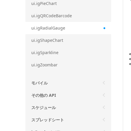
ui.igPieChart
ui.igQRCodeBarcode
ui.igRadialGauge
ui.igShapeChart
ui.igSparkline
ui.igZoombar
モバイル
その他の API
スケジュール
スプレッドシート