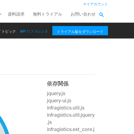
マイアカウント
資料請求
無料トライアル
お問い合わせ
 トピック
API リファレンス
トライアル版をダウンロード
依存関係
jquery.js
jquery-ui.js
infragistics.util.js
infragistics.util.jquery
.js
infragistics.ext_core.j