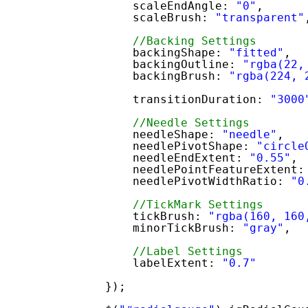
scaleEndAngle: 
"0"
,
scaleBrush: 
"transparent"
//Backing Settings
backingShape: 
"fitted"
,
backingOutline: 
"rgba(22,
backingBrush: 
"rgba(224, 
transitionDuration: 
"3000
//Needle Settings
needleShape: 
"needle"
,
needlePivotShape: 
"circle
needleEndExtent: 
"0.55"
,
needlePointFeatureExtent:
needlePivotWidthRatio: 
"0
//TickMark Settings
tickBrush: 
"rgba(160, 160
minorTickBrush: 
"gray"
,
//Label Settings
labelExtent: 
"0.7"
});