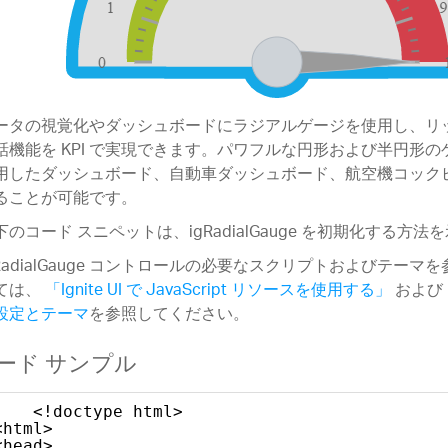
ータの視覚化やダッシュボードにラジアルゲージを使用し、リ
話機能を KPI で実現できます。パワフルな円形および半円形
用したダッシュボード、自動車ダッシュボード、航空機コック
ることが可能です。
下のコード スニペットは、igRadialGauge を初期化する方法
gRadialGauge コントロールの必要なスクリプトおよびテーマ
ては、
「Ignite UI で JavaScript リソースを使用する」
および
設定とテーマ
を参照してください。
ード サンプル
<!doctype html>
<html>
<head>