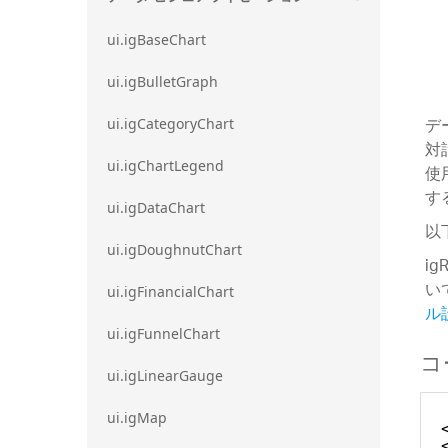
ui.igBaseChart
ui.igBulletGraph
デ
ui.igCategoryChart
対
ui.igChartLegend
使
す
ui.igDataChart
以
ui.igDoughnutChart
i
い
ui.igFinancialChart
ル
ui.igFunnelChart
コ
ui.igLinearGauge
ui.igMap