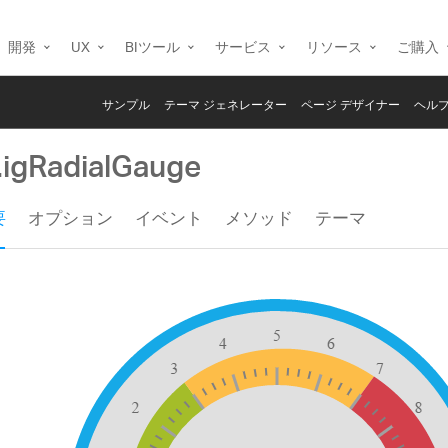
開発
UX
BIツール
サービス
リソース
ご購入
サンプル
テーマ ジェネレーター
ページ デザイナー
ヘルプ
i.igRadialGauge
要
オプション
イベント
メソッド
テーマ