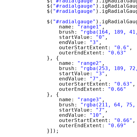
$(
"#radialgauge"
).igRadialGau
$(
"#radialgauge"
).igRadialGau
$(
"#radialgauge"
).igRadialGau
$(
"#radialgauge"
).igRadialGau
name: 
"range1"
,
brush: 
"rgba(164, 189, 41
startValue: 
"0"
,
endValue: 
"3"
,
outerStartExtent: 
"0.6"
,
outerEndExtent: 
"0.63"
}, {
name: 
"range2"
,
brush: 
"rgba(253, 189, 72
startValue: 
"3"
,
endValue: 
"7"
,
outerStartExtent: 
"0.63"
,
outerEndExtent: 
"0.66"
}, {
name: 
"range3"
,
brush: 
"rgba(211, 64, 75,
startValue: 
"7"
,
endValue: 
"10"
,
outerStartExtent: 
"0.66"
,
outerEndExtent: 
"0.69"
}]);