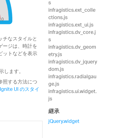
s
infragistics.ext_colle
ctions.js
infragistics.ext_ui.js
infragistics.dv_core.j
ッチなスタイルと
s
のゲージは、時計を
infragistics.dv_geom
ピットなどを表示
etry.js
infragistics.dv_jquery
dom.js
を示します。
infragistics.radialgau
を参照する方法につ
ge.js
Ignite UI のスタイ
infragistics.ui.widget.
js
継承
jQuery.widget