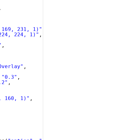
,
 169, 231, 1)"
,
224, 224, 1)"
,
"
,
Overlay"
,
 
"0.3"
,
.2"
,
, 160, 1)"
,