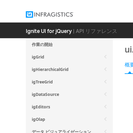
Ignite UI for jQuery
| API リファレンス
作業の開始
u
igGrid
概
igHierarchicalGrid
igTreeGrid
igDataSource
igEditors
igOlap
データ ビジュアライゼーション