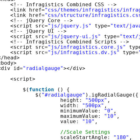
<!-- Infragistics Combined CSS -->
<link href=
"css/themes/infragistics/infra
<link href=
"css/structure/infragistics.cs
<!-- jQuery Core -->
<script src=
"js/jquery.js"
type=
"text/jav
<!-- jQuery UI -->
<script src=
"js/jquery-ui.js"
type=
"text/
<!-- Infragistics Combined Scripts -->
<script src=
"js/infragistics.core.js"
typ
<script src=
"js/infragistics.dv.js"
type=
</head>
<body>
<div id=
"radialgauge"
></div>
<script>
$(
function
() {
$(
"#radialgauge"
).igRadialGauge({
height: 
"500px"
,
width: 
"500px"
,
minimumValue: 
"0"
,
maximumValue: 
"10"
,
value: 
"10"
,
//Scale Settings
scaleStartAngle: 
"180"
,