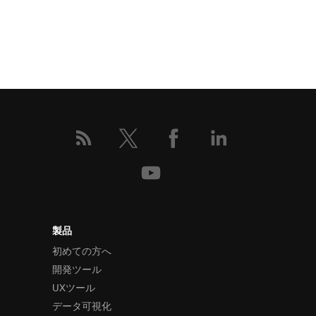
製品
初めての方へ
開発ツール
UXツール
データ可視化