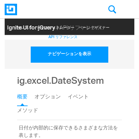
Ignite UI for jQuery
| API リファレンス
サンプル
テーマ ジェネレーター
ページ デザイナー
ヘルプ トピック
API リファレンス
ナビゲーションを表示
ig.excel.DateSystem
概要
オプション
イベント
メソッド
日付が内部的に保存できるさまざまな方法を
表します。