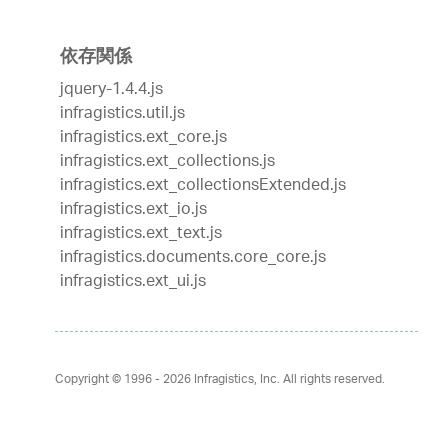
依存関係
jquery-1.4.4.js
infragistics.util.js
infragistics.ext_core.js
infragistics.ext_collections.js
infragistics.ext_collectionsExtended.js
infragistics.ext_io.js
infragistics.ext_text.js
infragistics.documents.core_core.js
infragistics.ext_ui.js
Copyright © 1996 - 2026
Infragistics, Inc. All rights reserved.