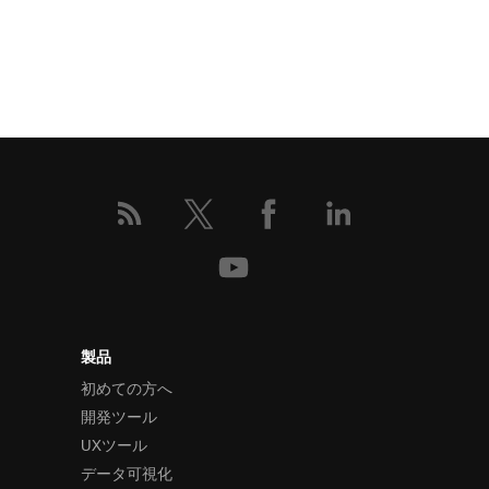
製品
初めての方へ
開発ツール
UXツール
データ可視化