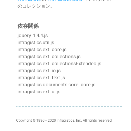
のコレクション。
依存関係
jquery-1.4.4.js
infragistics.util.js
infragistics.ext_core.js
infragistics.ext_collections.js
infragistics.ext_collectionsExtended.js
infragistics.ext_io.js
infragistics.ext_text.js
infragistics.documents.core_core.js
infragistics.ext_ui.js
Copyright © 1996 - 2026
Infragistics, Inc. All rights reserved.