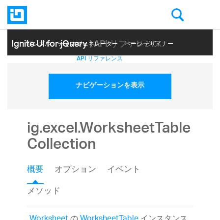
Ignite UI for jQuery
| API リファレンス
サンプル
テーマ ジェネレーター
ページ デザイナー
ヘルプ トピック
API リファレンス
ナビゲーションを表示
ig.excel.WorksheetTable
Collection
概要
オプション
イベント
メソッド
Worksheet
の
WorksheetTable
インスタンス