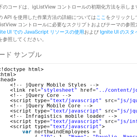
下のコードは、igListView コントロールの初期化方法を示しま
の API を使用した作業方法の詳細については
ここ
をクリックし
gListView コントロールに必要なスクリプトおよびテーマの参
nite UI での JavaScript リソースの使用
および
Ignite UI 
を参照してください。
ード サンプル
<!doctype html>
<html>
<head>
<!-- jQuery Mobile Styles -->
<link rel=
"stylesheet"
href=
"../content/j
<!-- jQuery Core -->
<script type=
"text/javascript"
src=
"js/jq
<!-- jQuery Mobile Core -->
<script type=
"text/javascript"
src=
"js/jq
<!-- Infragistics mobile loader -->
<script type=
"text/javascript"
src=
"js/in
<script type=
"text/javascript"
>
var
northwindEmployees = [
{ 
"ID"
: 1, 
"Name"
: 
"Davolio, Nanc