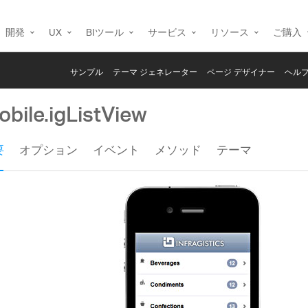
開発
UX
BIツール
サービス
リソース
ご購入
サンプル
テーマ ジェネレーター
ページ デザイナー
ヘルプ
bile.igListView
要
オプション
イベント
メソッド
テーマ