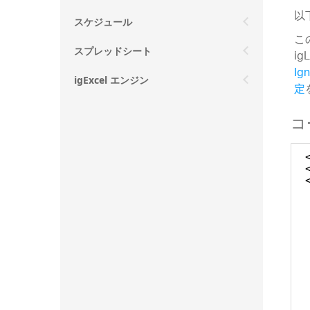
以
スケジュール
こ
スプレッドシート
i
Ig
igExcel エンジン
定
コ