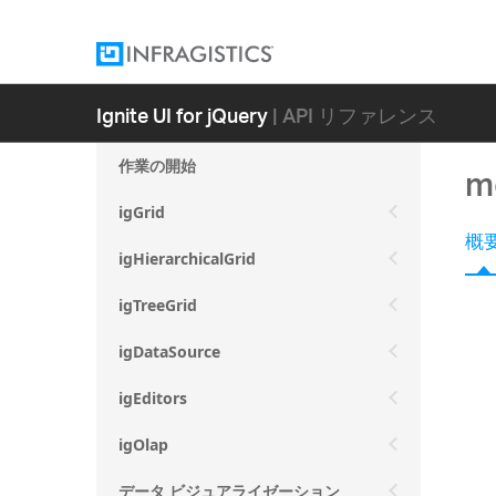
Ignite UI for jQuery
| API リファレンス
作業の開始
mo
igGrid
概
igHierarchicalGrid
igTreeGrid
igDataSource
igEditors
igOlap
データ ビジュアライゼーション