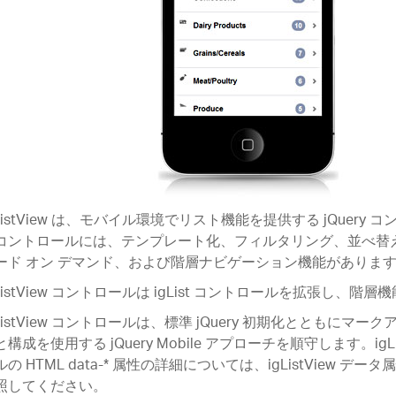
gListView は、モバイル環境でリスト機能を提供する jQuery
コントロールには、テンプレート化、フィルタリング、並べ替
ード オン デマンド、および階層ナビゲーション機能がありま
gListView コントロールは igList コントロールを拡張し、階
gListView コントロールは、標準 jQuery 初期化とともにマー
構成を使用する jQuery Mobile アプローチを順守します。igLi
ルの HTML data-* 属性の詳細については、igListView デ
照してください。