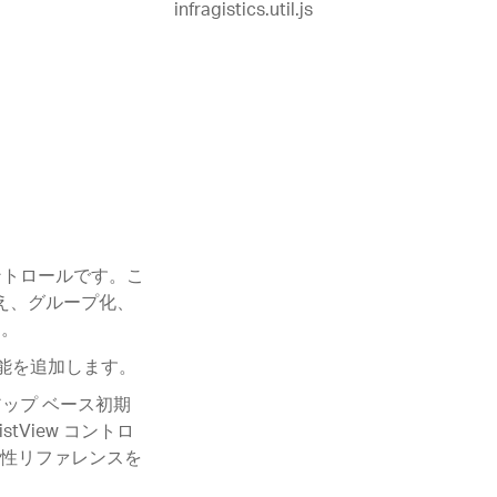
infragistics.util.js
 コントロールです。こ
え、グループ化、
す。
層機能を追加します。
クアップ ベース初期
stView コントロ
ータ属性リファレンスを