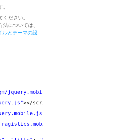
す。
てください。
照方法については、
のスタイルとテーマの設
qm/jquery.mobile.structure.min.css"
/>
uery.js"
></script>
uery.mobile.js"
><script>
fragistics.mobile.loader.js"
></script>
y"
, 
"Title"
: 
"Sales Representative"
, 
"ImageUr