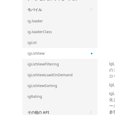
モバイル
ig.loader
ig.loaderClass
igList
igListView
i
igListViewFiltering
の
igListViewLoadOnDemand
ロ
i
igListViewSorting
i
igRating
化と
ー
参
その他の API