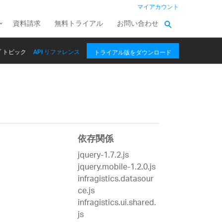
マイアカウント
資料請求
無料トライアル
お問い合わせ
 トピック
API リファレンス
トライアル版をダウンロード
依存関係
jquery-1.7.2.js
jquery.mobile-1.2.0.js
infragistics.datasour
ce.js
infragistics.ui.shared.
js