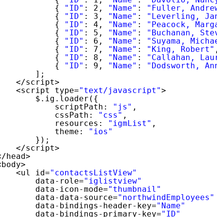
{ 
"ID"
: 2, 
"Name"
: 
"Fuller, Andre
{ 
"ID"
: 3, 
"Name"
: 
"Leverling, Ja
{ 
"ID"
: 4, 
"Name"
: 
"Peacock, Marg
{ 
"ID"
: 5, 
"Name"
: 
"Buchanan, Ste
{ 
"ID"
: 6, 
"Name"
: 
"Suyama, Micha
{ 
"ID"
: 7, 
"Name"
: 
"King, Robert"
{ 
"ID"
: 8, 
"Name"
: 
"Callahan, Lau
{ 
"ID"
: 9, 
"Name"
: 
"Dodsworth, An
];
</script>
<script type=
"text/javascript"
>
$.ig.loader({
scriptPath: 
"js"
,
cssPath: 
"css"
,
resources: 
"igmList"
,
theme: 
"ios"
});
</script>
</head>
<body>
<ul id=
"contactsListView"
data-role=
"iglistview"
data-icon-mode=
"thumbnail"
data-data-source=
"northwindEmployees"
data-bindings-header-key=
"Name"
data-bindings-primary-key=
"ID"