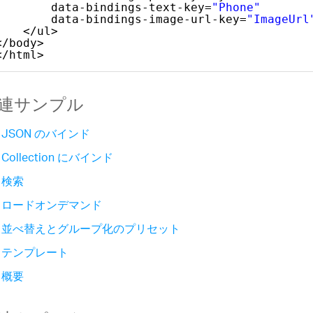
data-bindings-text-key=
"Phone"
data-bindings-image-url-key=
"ImageUrl
</ul>
</body>
</html>
連サンプル
JSON のバインド
Collection にバインド
検索
ロードオンデマンド
並べ替えとグループ化のプリセット
テンプレート
概要