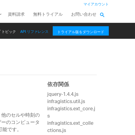
マイアカウント
資料請求
無料トライアル
お問い合わせ
 トピック
API リファレンス
トライアル版をダウンロード
依存関係
jquery-1.4.4.js
infragistics.util.js
infragistics.ext_core.j
、他のセルや時刻の
s
ザーのコンピュータ
infragistics.ext_colle
可能です。
ctions.js