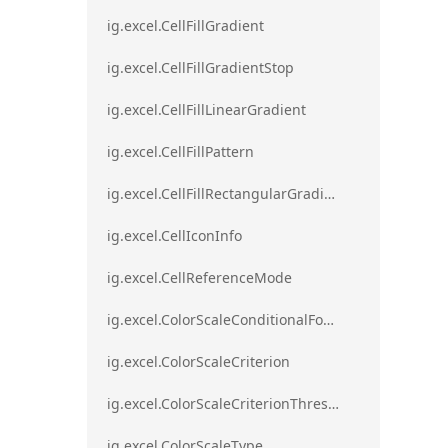
ig.excel.CellFillGradient
ig.excel.CellFillGradientStop
ig.excel.CellFillLinearGradient
ig.excel.CellFillPattern
ig.excel.CellFillRectangularGradient
ig.excel.CellIconInfo
ig.excel.CellReferenceMode
ig.excel.ColorScaleConditionalFormat
ig.excel.ColorScaleCriterion
ig.excel.ColorScaleCriterionThreshold
ig.excel.ColorScaleType