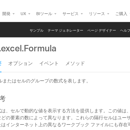
開発
UX
BIツール
サービス
リソース
ご購入
サンプル
テーマ ジェネレーター
ページ デザイナー
ヘルプ
.excel.Formula
要
オプション
イベント
メソッド
ルまたはセルのグループの数式を表します。
考
式は、セルで動的な値を表示する方法を提供します。この値は
などの要素の数によって異なります。これらの隔行セルはユー
たはインターネット上の異なるワークブック ファイルにも存在