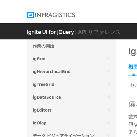
Ignite UI for jQuery
| API リファレンス
作業の開始
ig
igGrid
概
igHierarchicalGrid
セ
igTreeGrid
igDataSource
備
igEditors
数
値
igOlap
ま
データ ビジュアライゼーション