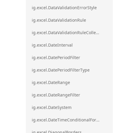
ig.excel.DataValidationErrorStyle
ig.excel.DataValidationRule
ig.excel.DataValidationRuleCollection
ig.excel.DateInterval
ig.excel.DatePeriodFilter
ig.excel.DatePeriodFilterType
ig.excel.DateRange
ig.excel.DateRangeFilter
ig.excel.DateSystem
ig.excel.DateTimeConditionalFormat
ig.excel.DiagonalBorders