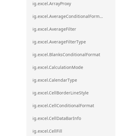
ig.excel.ArrayProxy
ig.excel.AverageConditionalFormat
ig.excel.AverageFilter
ig.excel.AverageFilterType
ig.excel.BlanksConditionalFormat
ig.excel.CalculationMode
ig.excel.CalendarType
ig.excel.CellBorderLineStyle
ig.excel.CellConditionalFormat
ig.excel.CellDataBarInfo
ig.excel.CellFill