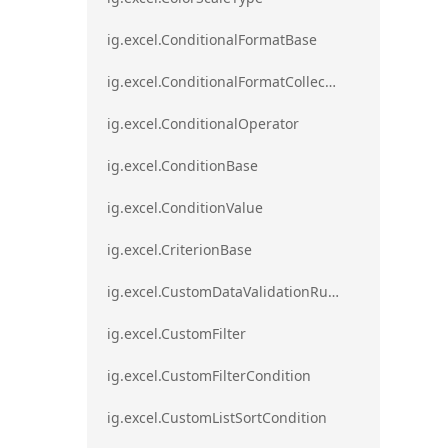
ig.excel.ConditionalFormatBase
ig.excel.ConditionalFormatCollection
ig.excel.ConditionalOperator
ig.excel.ConditionBase
ig.excel.ConditionValue
ig.excel.CriterionBase
ig.excel.CustomDataValidationRule
ig.excel.CustomFilter
ig.excel.CustomFilterCondition
ig.excel.CustomListSortCondition