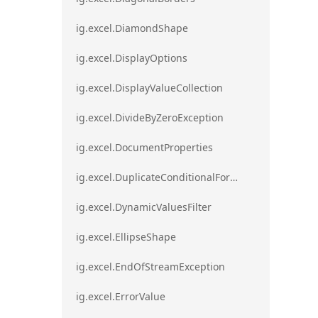
ig.excel.DiamondShape
ig.excel.DisplayOptions
ig.excel.DisplayValueCollection
ig.excel.DivideByZeroException
ig.excel.DocumentProperties
ig.excel.DuplicateConditionalFormat
ig.excel.DynamicValuesFilter
ig.excel.EllipseShape
ig.excel.EndOfStreamException
ig.excel.ErrorValue