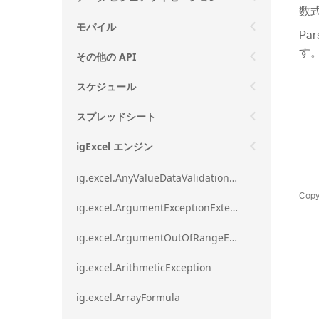
数式
モバイル
Pa
す
その他の API
スケジュール
スプレッドシート
igExcel エンジン
ig.excel.AnyValueDataValidationRule
Copy
ig.excel.ArgumentExceptionExtension
ig.excel.ArgumentOutOfRangeExceptionExtension
ig.excel.ArithmeticException
ig.excel.ArrayFormula