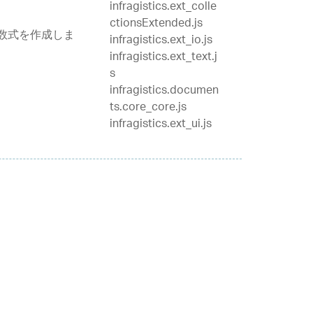
infragistics.ext_colle
ctionsExtended.js
しい数式を作成しま
infragistics.ext_io.js
infragistics.ext_text.j
s
infragistics.documen
ts.core_core.js
infragistics.ext_ui.js