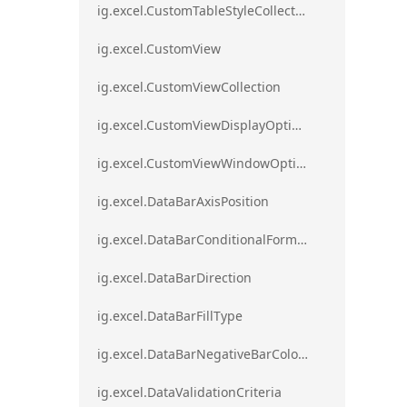
ig.excel.CustomTableStyleCollection
ig.excel.CustomView
ig.excel.CustomViewCollection
ig.excel.CustomViewDisplayOptions
ig.excel.CustomViewWindowOptions
ig.excel.DataBarAxisPosition
ig.excel.DataBarConditionalFormat
ig.excel.DataBarDirection
ig.excel.DataBarFillType
ig.excel.DataBarNegativeBarColorType
ig.excel.DataValidationCriteria