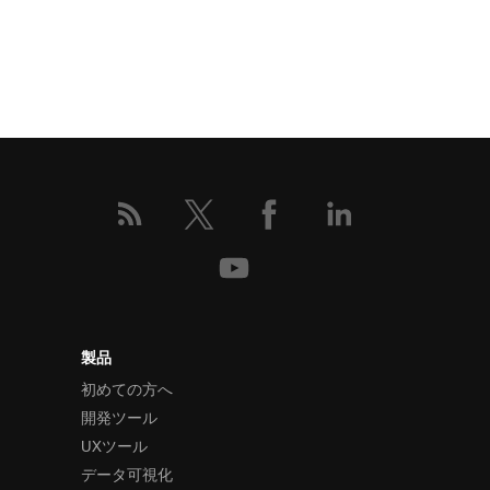
製品
初めての方へ
開発ツール
UXツール
データ可視化