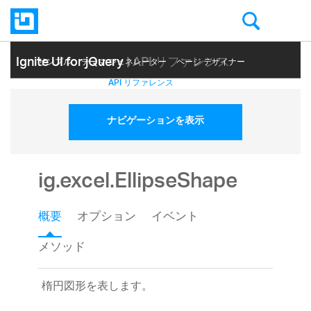
Ignite UI for jQuery
| API リファレンス
サンプル
テーマ ジェネレーター
ページ デザイナー
ヘルプ トピック
API リファレンス
ナビゲーションを表示
ig.excel.EllipseShape
概要
オプション
イベント
メソッド
楕円図形を表します。