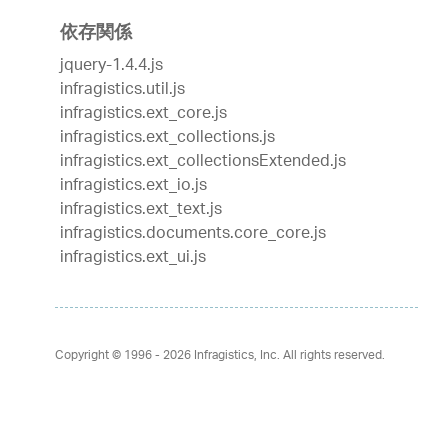
依存関係
jquery-1.4.4.js
infragistics.util.js
infragistics.ext_core.js
infragistics.ext_collections.js
infragistics.ext_collectionsExtended.js
infragistics.ext_io.js
infragistics.ext_text.js
infragistics.documents.core_core.js
infragistics.ext_ui.js
Copyright © 1996 - 2026
Infragistics, Inc. All rights reserved.