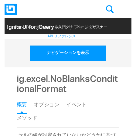
Ignite UI for jQuery
| API リファレンス
サンプル
テーマ ジェネレーター
ページ デザイナー
ヘルプ トピック
API リファレンス
ナビゲーションを表示
ig.excel.NoBlanksCondit
ionalFormat
概要
オプション
イベント
メソッド
セルの値が設定されていないかどうかに基づ