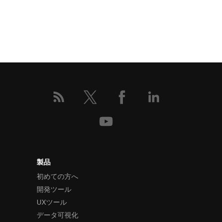
製品
初めての方へ
開発ツール
UXツール
データ可視化