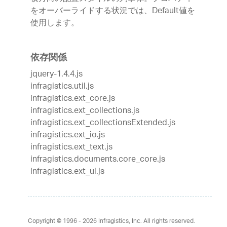
をオーバーライドする状況では、Default値を
使用します。
依存関係
jquery-1.4.4.js
infragistics.util.js
infragistics.ext_core.js
infragistics.ext_collections.js
infragistics.ext_collectionsExtended.js
infragistics.ext_io.js
infragistics.ext_text.js
infragistics.documents.core_core.js
infragistics.ext_ui.js
Copyright © 1996 - 2026
Infragistics, Inc. All rights reserved.