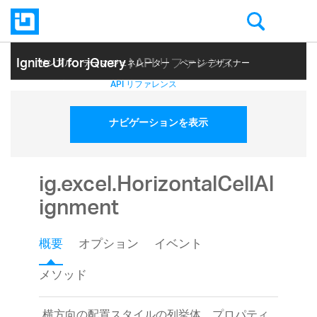
Ignite UI for jQuery
| API リファレンス
サンプル
テーマ ジェネレーター
ページ デザイナー
ヘルプ トピック
API リファレンス
ナビゲーションを表示
ig.excel.HorizontalCellAl
ignment
概要
オプション
イベント
メソッド
横方向の配置スタイルの列挙体。プロパティ