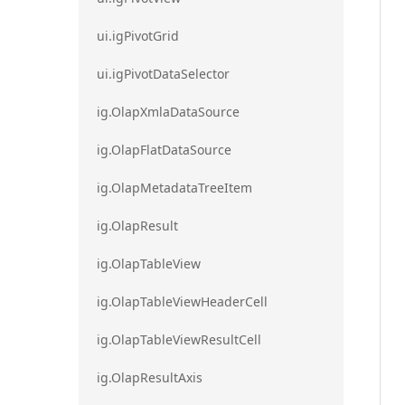
ui.igPivotGrid
ui.igPivotDataSelector
ig.OlapXmlaDataSource
ig.OlapFlatDataSource
ig.OlapMetadataTreeItem
ig.OlapResult
ig.OlapTableView
ig.OlapTableViewHeaderCell
ig.OlapTableViewResultCell
ig.OlapResultAxis