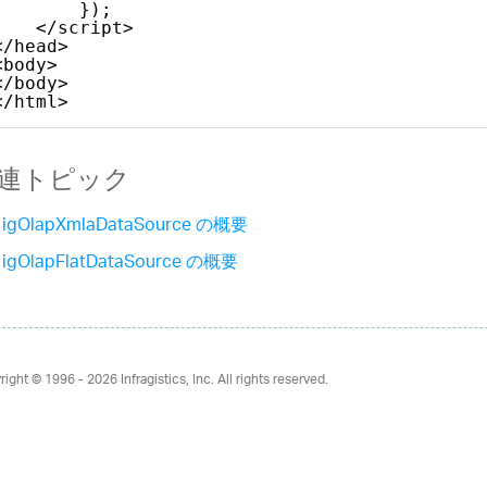
});            
</script>
</head>
<body>
</body>
</html>     
連トピック
igOlapXmlaDataSource の概要
igOlapFlatDataSource の概要
right © 1996 - 2026
Infragistics, Inc. All rights reserved.