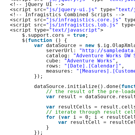
<!-- jQuery UI -->
<script src=
"js/jquery-ui.js"
type=
"text/
<!-- Infragistics Combined Scripts -->
<script src=
"js/infragistics.core.js"
typ
<script src=
"js/infragistics.lob.js"
type
<script type=
"text/javascript"
>
$.support.cors = 
true
;               
$(
function
() {
var
dataSource = 
new
$.ig.OlapXml
serverUrl: 
"http://sampledata
catalog: 
"Adventure Works DW 
cube: 
"Adventure Works"
,
rows: 
"[Date].[Calendar]"
,
measures: 
"[Measures].[Custom
});
dataSource.initialize().done(
func
// the result of the pre-load
var
result = dataSource.resul
var
resultCells = result.cell
// iterate through result cel
for
(
var
i = 0; i < resultCel
var
resultCell = resultCe
}
});