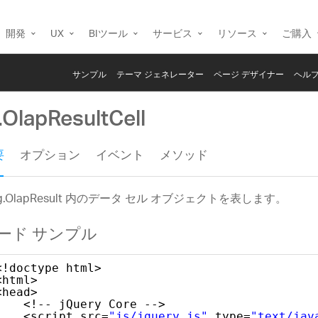
開発
UX
BIツール
サービス
リソース
ご購入
サンプル
テーマ ジェネレーター
ページ デザイナー
ヘルプ
.OlapResultCell
要
オプション
イベント
メソッド
ig.OlapResult 内のデータ セル オブジェクトを表します。
ード サンプル
<!doctype html>
<html>
<head>
<!-- jQuery Core -->
<script src=
"js/jquery.js"
type=
"text/jav