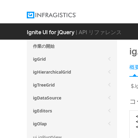
Ignite UI for jQuery
| API リファレンス
作業の開始
ig
igGrid
概
igHierarchicalGrid
$.
igTreeGrid
igDataSource
コ
igEditors
igOlap
ui.igPivotView