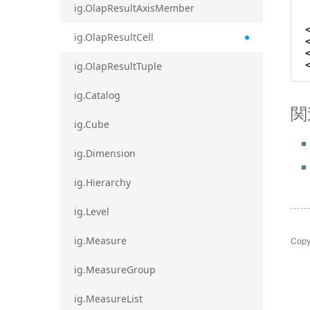
ig.OlapResultAxisMember
ig.OlapResultCell
ig.OlapResultTuple
ig.Catalog
関
ig.Cube
ig.Dimension
ig.Hierarchy
ig.Level
Copy
ig.Measure
ig.MeasureGroup
ig.MeasureList