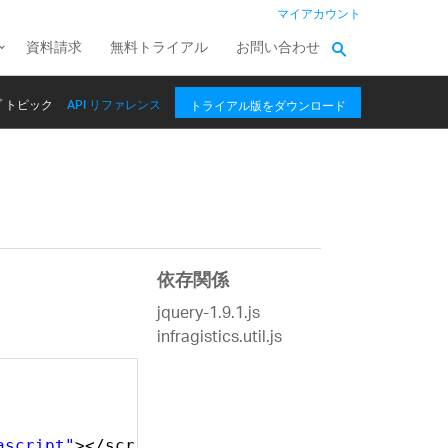
マイアカウント
資料請求
無料トライアル
お問い合わせ
 トピック
API リファレンス
トライアル版をダウンロード
依存関係
jquery-1.9.1.js
infragistics.util.js
ascript"
></script>