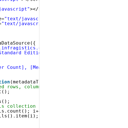
javascript"
></script>
e=
"text/javascript"
></script>
=
"text/javascript"
></script>
 
aDataSource({
.infragistics.com/olap/msmdpump.dll"
,
Standard Edition"
,
er Count], [Measures].[Internet Order Count]"
tion
(metadataTree) {
ed rows, columns, filters and measures is eva
t();
s();
ls collection
ls.count(); i++){
lls().item(i);