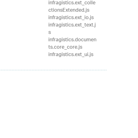
infragistics.ext_colle
ctionsExtended.js
infragistics.ext_io.js
infragistics.ext_text.j
s
infragistics.documen
ts.core_core.js
infragistics.ext_ui.js