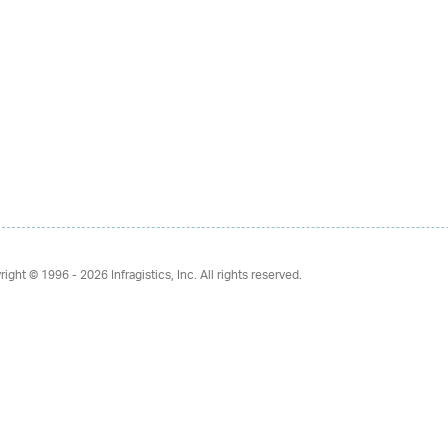
right © 1996 - 2026
Infragistics, Inc. All rights reserved.