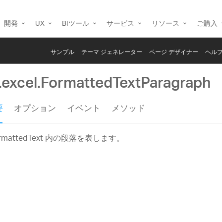
開発
UX
BIツール
サービス
リソース
ご購入
サンプル
テーマ ジェネレーター
ページ デザイナー
ヘルプ
g.excel.FormattedTextParagraph
要
オプション
イベント
メソッド
rmattedText 内の段落を表します。