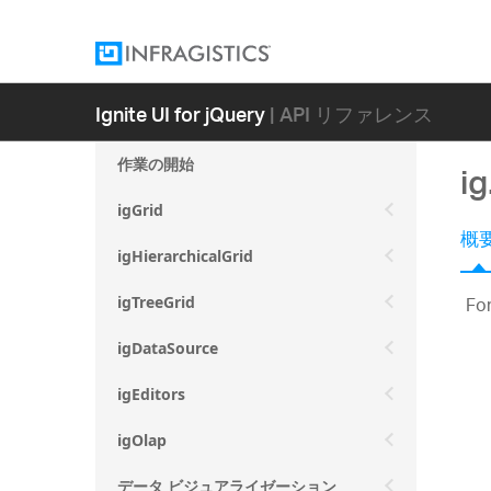
Ignite UI for jQuery
| API リファレンス
作業の開始
i
igGrid
概
igHierarchicalGrid
Fo
igTreeGrid
igDataSource
igEditors
igOlap
データ ビジュアライゼーション