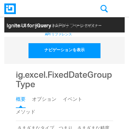
Ignite UI for jQuery
| API リファレンス
サンプル
テーマ ジェネレーター
ページ デザイナー
ヘルプ トピック
API リファレンス
ナビゲーションを表示
ig.excel.FixedDateGroup
Type
概要
オプション
イベント
メソッド
さまざまなタイプ、つまり、さまざまな精度