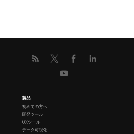
製品
初めての方へ
開発ツール
UXツール
データ可視化