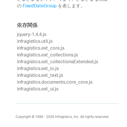
の
FixedDateGroup
を表します。
依存関係
jquery-1.4.4.js
infragistics.util.js
infragistics.ext_core.js
infragistics.ext_collections.js
infragistics.ext_collectionsExtended.js
infragistics.ext_io.js
infragistics.ext_text.js
infragistics.documents.core_core.js
infragistics.ext_ui.js
Copyright © 1996 - 2026
Infragistics, Inc. All rights reserved.