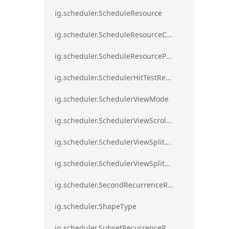
ig.scheduler.ScheduleResource
ig.scheduler.ScheduleResourceColorScheme
ig.scheduler.ScheduleResourceProperty
ig.scheduler.SchedulerHitTestResult
ig.scheduler.SchedulerViewMode
ig.scheduler.SchedulerViewScrollDirection
ig.scheduler.SchedulerViewSplitOrientation
ig.scheduler.SchedulerViewSplitOrientationMode
ig.scheduler.SecondRecurrenceRule
ig.scheduler.ShapeType
ig.scheduler.SubsetRecurrenceRule