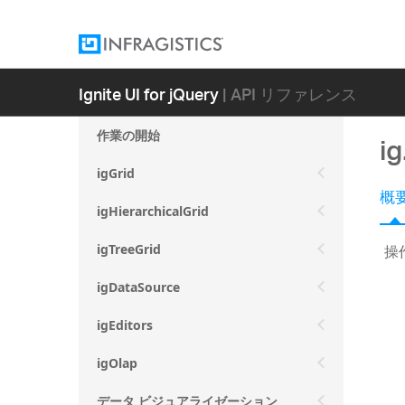
Ignite UI for jQuery
| API リファレンス
作業の開始
i
igGrid
概
igHierarchicalGrid
操
igTreeGrid
igDataSource
igEditors
igOlap
データ ビジュアライゼーション