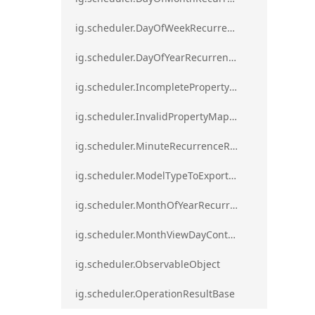
ig.scheduler.DayOfWeekRecurrenceRule
ig.scheduler.DayOfYearRecurrenceRule
ig.scheduler.IncompletePropertyMappingsError`1
ig.scheduler.InvalidPropertyMappingError`1
ig.scheduler.MinuteRecurrenceRule
ig.scheduler.ModelTypeToExportClassMap
ig.scheduler.MonthOfYearRecurrenceRule
ig.scheduler.MonthViewDayContentDisplayMode
ig.scheduler.ObservableObject
ig.scheduler.OperationResultBase