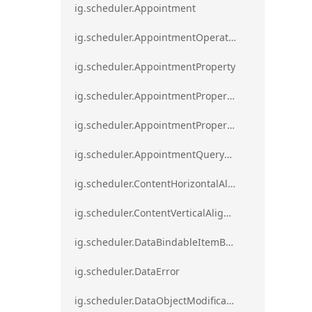
ig.scheduler.Appointment
ig.scheduler.AppointmentOperationResult
ig.scheduler.AppointmentProperty
ig.scheduler.AppointmentPropertyMapping
ig.scheduler.AppointmentPropertyMappingsCollection
ig.scheduler.AppointmentQueryResult
ig.scheduler.ContentHorizontalAlignment
ig.scheduler.ContentVerticalAlignment
ig.scheduler.DataBindableItemBase
ig.scheduler.DataError
ig.scheduler.DataObjectModificationError`1