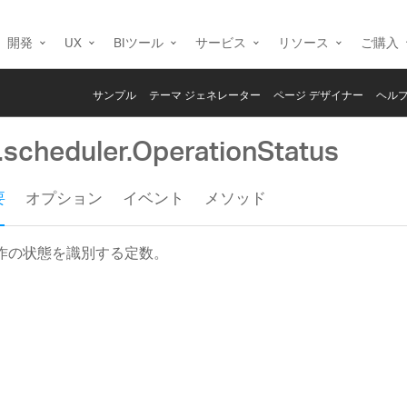
開発
UX
BIツール
サービス
リソース
ご購入
サンプル
テーマ ジェネレーター
ページ デザイナー
ヘルプ
g.scheduler.OperationStatus
要
オプション
イベント
メソッド
作の状態を識別する定数。