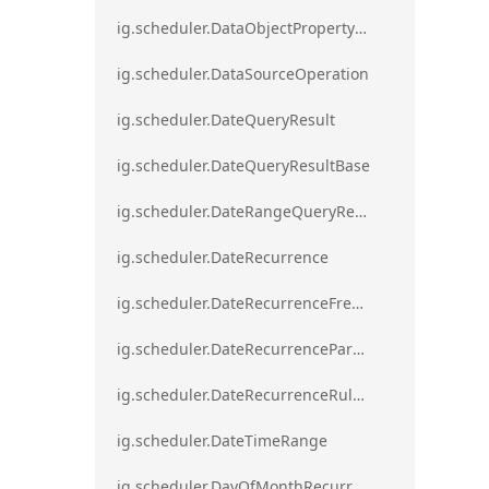
ig.scheduler.DataObjectPropertyAccessError`1
ig.scheduler.DataSourceOperation
ig.scheduler.DateQueryResult
ig.scheduler.DateQueryResultBase
ig.scheduler.DateRangeQueryResultBase
ig.scheduler.DateRecurrence
ig.scheduler.DateRecurrenceFrequency
ig.scheduler.DateRecurrenceParseError
ig.scheduler.DateRecurrenceRuleBase
ig.scheduler.DateTimeRange
ig.scheduler.DayOfMonthRecurrenceRule