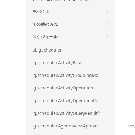
モバイル
その他の API
スケジュール
ui.igScheduler
ig.scheduler.ActivityBase
ig.scheduler.ActivityGroupingMode
ig.scheduler.ActivityOperation
ig.scheduler.ActivityOperationResult`1
ig.scheduler.ActivityQueryResult`1
Copy
ig.scheduler.AgendaViewAppointmentScope