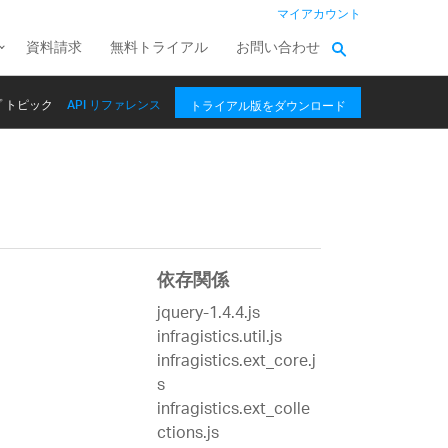
マイアカウント
資料請求
無料トライアル
お問い合わせ
 トピック
API リファレンス
トライアル版をダウンロード
依存関係
jquery-1.4.4.js
infragistics.util.js
infragistics.ext_core.j
s
infragistics.ext_colle
ctions.js