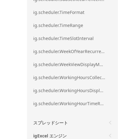
ig.scheduler.TimeFormat
ig.scheduler.TimeRange
ig.scheduler.TimeSlotInterval
ig.scheduler.WeekOfYearRecurrenceRule
ig.scheduler.WeekViewDisplayMode
ig.scheduler.WorkingHoursCollection
ig.scheduler.WorkingHoursDisplayMode
ig.scheduler.WorkingHourTimeRange
スプレッドシート
igExcel エンジン