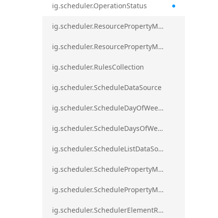
ig.scheduler.OperationStatus
ig.scheduler.ResourcePropertyMapping
ig.scheduler.ResourcePropertyMappingsCollection
ig.scheduler.RulesCollection
ig.scheduler.ScheduleDataSource
ig.scheduler.ScheduleDayOfWeekSettings
ig.scheduler.ScheduleDaysOfWeekSettings
ig.scheduler.ScheduleListDataSource
ig.scheduler.SchedulePropertyMapping
ig.scheduler.SchedulePropertyMappingsCollection`1
ig.scheduler.SchedulerElementRole