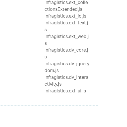
infragistics.ext_colle
ctionsExtended.js
infragistics.ext_io.js
infragistics.ext_text.j
s
infragistics.ext_web.j
s
infragistics.dv_core.j
s
infragistics.dv_jquery
dom.js
infragistics.dv_intera
ctivity.js
infragistics.ext_ui.js