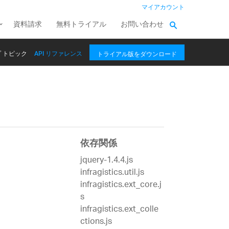
マイアカウント
資料請求
無料トライアル
お問い合わせ
 トピック
API リファレンス
トライアル版をダウンロード
。
依存関係
jquery-1.4.4.js
infragistics.util.js
infragistics.ext_core.j
s
infragistics.ext_colle
ctions.js