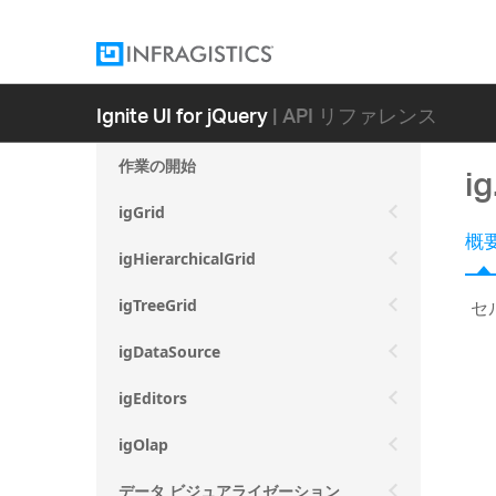
Ignite UI for jQuery
| API リファレンス
作業の開始
ig
igGrid
概
igHierarchicalGrid
セ
igTreeGrid
igDataSource
igEditors
igOlap
データ ビジュアライゼーション