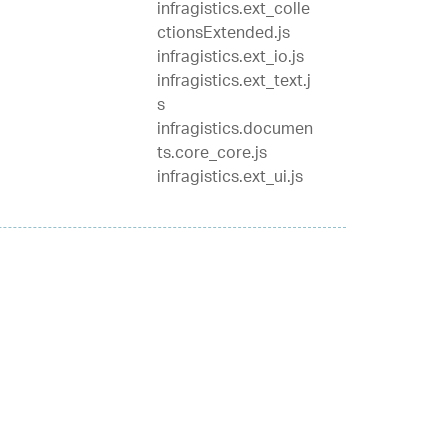
infragistics.ext_colle
ctionsExtended.js
infragistics.ext_io.js
infragistics.ext_text.j
s
infragistics.documen
ts.core_core.js
infragistics.ext_ui.js