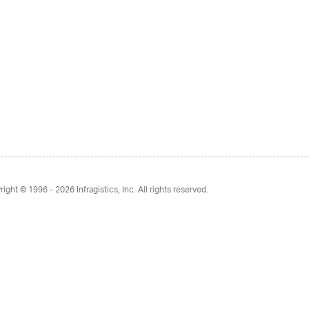
right © 1996 - 2026
Infragistics, Inc. All rights reserved.