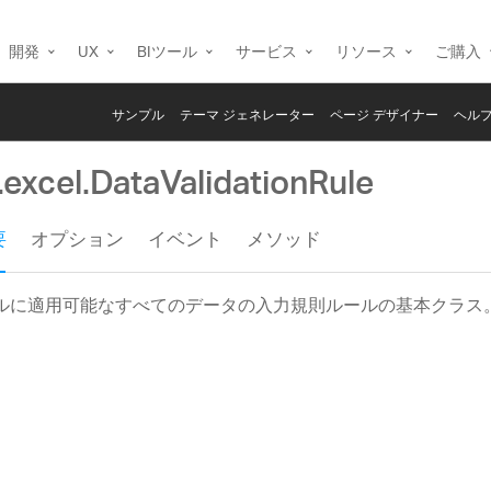
開発
UX
BIツール
サービス
リソース
ご購入
サンプル
テーマ ジェネレーター
ページ デザイナー
ヘルプ
.excel.DataValidationRule
要
オプション
イベント
メソッド
ルに適用可能なすべてのデータの入力規則ルールの基本クラス