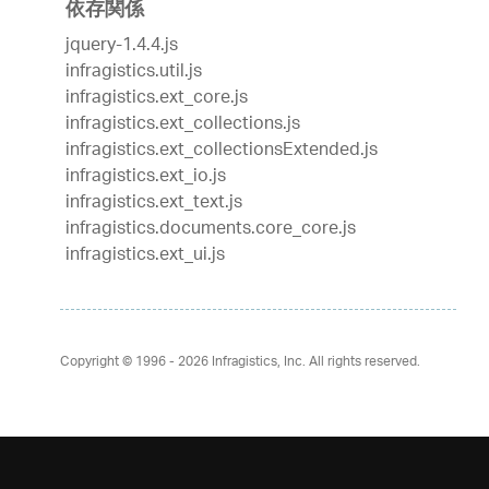
依存関係
jquery-1.4.4.js
infragistics.util.js
infragistics.ext_core.js
infragistics.ext_collections.js
infragistics.ext_collectionsExtended.js
infragistics.ext_io.js
infragistics.ext_text.js
infragistics.documents.core_core.js
infragistics.ext_ui.js
Copyright © 1996 - 2026
Infragistics, Inc. All rights reserved.