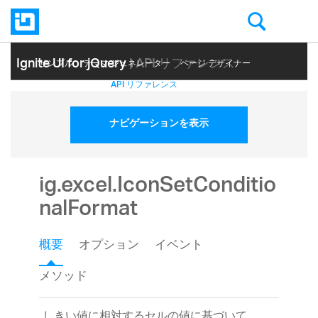
Ignite UI for jQuery
| API リファレンス
サンプル
テーマ ジェネレーター
ページ デザイナー
ヘルプ トピック
API リファレンス
ナビゲーションを表示
ig.excel.IconSetConditio
nalFormat
概要
オプション
イベント
メソッド
しきい値に相対するセルの値に基づいて