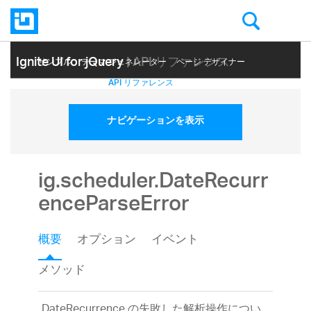
Ignite UI for jQuery
| API リファレンス
サンプル
テーマ ジェネレーター
ページ デザイナー
ヘルプ トピック
API リファレンス
ナビゲーションを表示
ig.scheduler.DateRecurr
enceParseError
概要
オプション
イベント
メソッド
DateRecurrence の失敗した解析操作につい