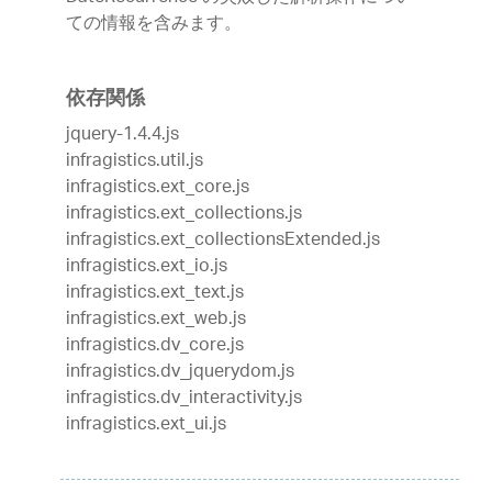
ての情報を含みます。
依存関係
jquery-1.4.4.js
infragistics.util.js
infragistics.ext_core.js
infragistics.ext_collections.js
infragistics.ext_collectionsExtended.js
infragistics.ext_io.js
infragistics.ext_text.js
infragistics.ext_web.js
infragistics.dv_core.js
infragistics.dv_jquerydom.js
infragistics.dv_interactivity.js
infragistics.ext_ui.js