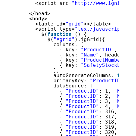
<script src=
"http://www.igniteui.
</head>
<body>
<table id=
"grid"
></table>
<script type=
"text/javascript"
>
$(
function
() {
$(
"#grid"
).igGrid({
columns: [
{ key: 
"ProductID"
, heade
{ key: 
"Name"
, headerText
{ key: 
"ProductNumber"
, h
{ key: 
"SafetyStockLevel"
],
autoGenerateColumns: 
false
,
primaryKey: 
"ProductID"
,
dataSource: [
{ 
"ProductID"
: 1, 
"Name"
:
{ 
"ProductID"
: 2, 
"Name"
:
{ 
"ProductID"
: 3, 
"Name"
:
{ 
"ProductID"
: 4, 
"Name"
:
{ 
"ProductID"
: 316, 
"Name
{ 
"ProductID"
: 317, 
"Name
{ 
"ProductID"
: 318, 
"Name
{ 
"ProductID"
: 319, 
"Name
{ 
"ProductID"
: 320, 
"Name