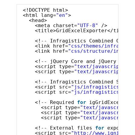
<!DOCTYPE html>
<html lang=
"en"
>
<head>
<meta charset=
"UTF-8"
/>
<title>GridExcelExporter</title>
<!-- Infragistics Combined CSS --
<link href=
"css/themes/infragisti
<link href=
"css/structure/infragi
<!-- jQuery Core and jQuery UI --
<script type=
"text/javascript"
sr
<script type=
"text/javascript"
sr
<!-- Infragistics Combined Script
<script src=
"js/infragistics.core
<script src=
"js/infragistics.lob.
<!-- Required 
for
igGridExcelExpo
<script type=
"text/javascript"
<script type=
"text/javascript"
<script type=
"text/javascript"
<!-- External files 
for
exporting
<script src=
"http://www.igniteui.