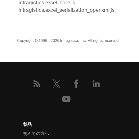
infragistics.excel_core.js
infragistics.excel_serialization_openxml.js
Copyright © 1996 - 2026
Infragistics, Inc. All rights reserved.
製品
初めての方へ