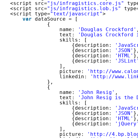
<script src=
"js/infragistics.core.js"
typ
<script src=
"js/infragistics.lob.js"
type
<script type=
"text/javascript"
>
var
dataSource = [
{
name: 
'Douglas Crockford'
text: 
'Douglas Crockford 
skills: [
{description: 
'JavaSc
{description: 
'JSON'
}
{description: 
'HTML'
}
{description: 
'JSLint
],
picture: 
'http://www.calo
linkedin: 
'http://www.lin
},
{
name: 
'John Resig'
,
text: 
'John Resig is the 
skills: [
{description: 
'JavaSc
{description: 
'JSON'
}
{description: 
'HTML'
}
{description: 
'jQuery
],
picture: 
'http://4.bp.blo