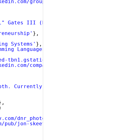
kedin.com/groups?viewMembers=&gid=100943&sik=
l" Gates III (born October 28, 1955) is an Am
reneurship'
},
ing Systems'
},
mming Languages'
}
ed-tbn1.gstatic.com/images?q=tbn:ANd9GcTsQmMN
kedin.com/company/8736?trk=tyah'
pth. Currently a software engineer at Google,
},
}
v.com/dnr_photos/JonSkeet.jpg'
,
m/pub/jon-skeet/0/800/ba3'