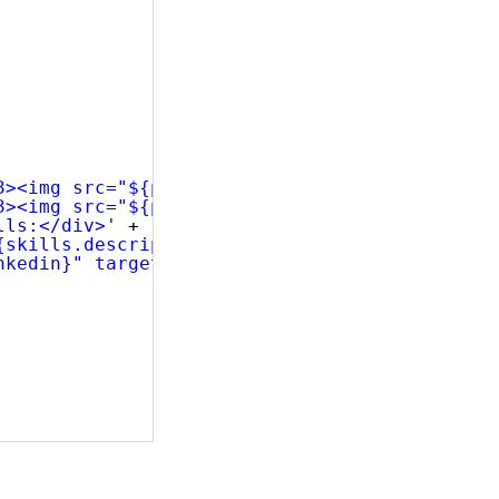
3><img src="${picture}" title="${name}" alt="
3><img src="${picture}" title="${name}" alt="
lls:</div>'
+
{skills.description}</li>{{/each}}</ul>'
+
nkedin}" target="_blank">http://www.linkedin.