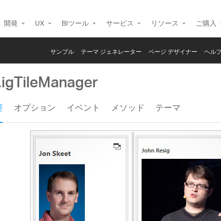
開発
UX
BIツール
サービス
リソース
ご購入
サンプル
テーマ ジェネレーター
ページ デザイナー
ヘルプ
.igTileManager
要
オプション
イベント
メソッド
テーマ