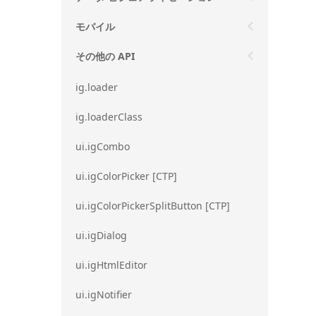
モバイル
その他の API
ig.loader
ig.loaderClass
ui.igCombo
ui.igColorPicker [CTP]
ui.igColorPickerSplitButton [CTP]
ui.igDialog
ui.igHtmlEditor
ui.igNotifier