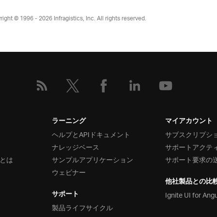
right © 1996 - 2026
Infragistics, Inc. All rights reserved.
ラーニング
マイアカウント
ヘルプとAPIドキュメント
サブスクリプシ
ナレッジベース
サポートアクテ
とは
サンプルアプリケーション
サポート要求の
ウェビナー
他社製品との比
サポート
Ignite UI for Ang
製品ライフサイクル