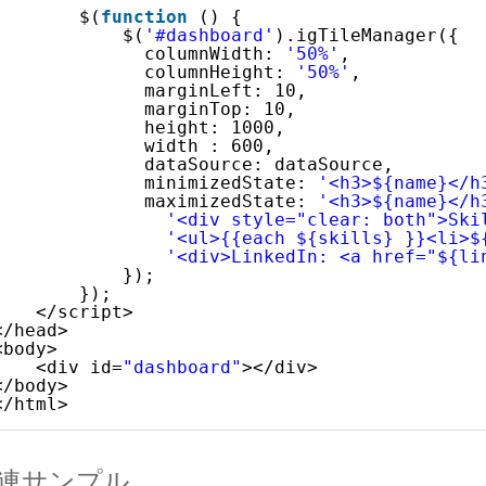
$(
function
() {
$(
'#dashboard'
).igTileManager({
columnWidth: 
'50%'
,
columnHeight: 
'50%'
,
marginLeft: 10,
marginTop: 10,
height: 1000,
width : 600,
dataSource: dataSource,
minimizedState: 
'<h3>${name}</h
maximizedState: 
'<h3>${name}</h
'<div style="clear: both">Ski
'<ul>{{each ${skills} }}<li>$
'<div>LinkedIn: <a href="${li
});
});
</script>
</head>
<body>
<div id=
"dashboard"
></div>
</body>
</html>
連サンプル