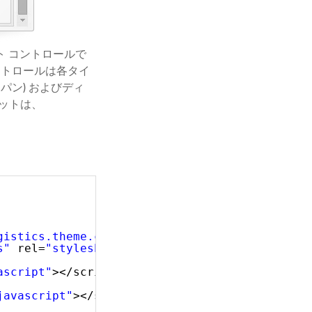
ウト コントロールで
ントロールは各タイ
パン) およびディ
ペットは、
gistics.theme.css"
rel=
"stylesheet"
type=
"tex
s"
rel=
"stylesheet"
type=
"text/css"
/>
ascript"
></script>
javascript"
></script>