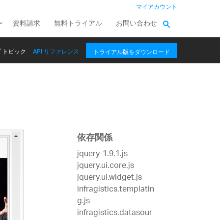
マイアカウント
資料請求
無料トライアル
お問い合わせ
 トピック
API リファレンス
トライアル版をダウンロード
依存関係
jquery-1.9.1.js
jquery.ui.core.js
jquery.ui.widget.js
infragistics.templatin
g.js
infragistics.datasour