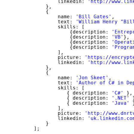
linkedin: 
'http://www.lin
},
{
name: 
'Bill Gates'
,
text: 
'William Henry "Bil
skills: [
{description: 
'Entrep
{description: 
'VB'
},
{description: 
'Operat
{description: 
'Progra
],
picture: 
'https://encrypt
linkedin: 
'http://www.lin
},
{
name: 
'Jon Skeet'
, 
text: 
'Author of C# in De
skills: [
{ description: 
'C#'
},
{ description: 
'.NET'
{ description: 
'Java'
],
picture: 
'http://www.dnrt
linkedin: 
'uk.linkedin.co
}
]; 