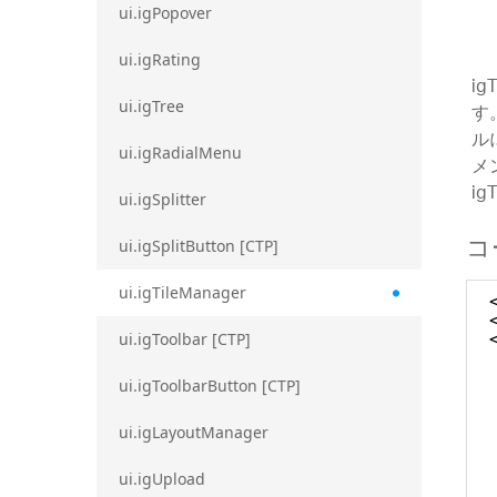
ui.igPopover
ui.igRating
i
ui.igTree
す
ル
ui.igRadialMenu
メ
i
ui.igSplitter
コ
ui.igSplitButton [CTP]
ui.igTileManager
ui.igToolbar [CTP]
ui.igToolbarButton [CTP]
ui.igLayoutManager
ui.igUpload