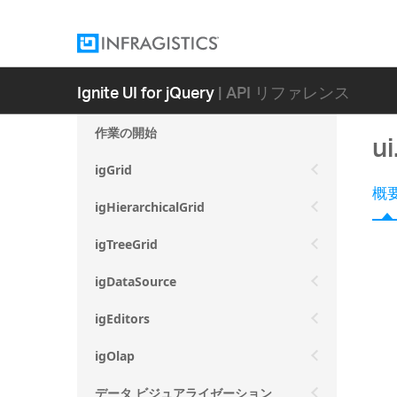
Ignite UI for jQuery
| API リファレンス
作業の開始
ui
igGrid
概
igHierarchicalGrid
igTreeGrid
igDataSource
igEditors
igOlap
データ ビジュアライゼーション