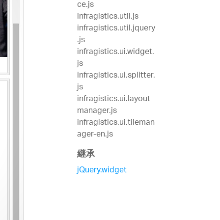
ce.js
infragistics.util.js
infragistics.util.jquery
.js
infragistics.ui.widget.
js
infragistics.ui.splitter.
js
infragistics.ui.layout
manager.js
infragistics.ui.tileman
ager-en.js
継承
jQuery.widget