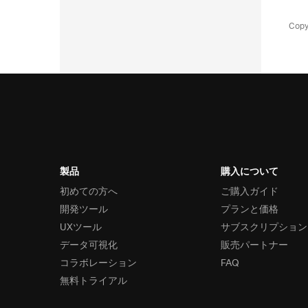
Copy
製品
購入について
初めての方へ
ご購入ガイド
開発ツール
プランと価格
UXツール
サブスクリプション
データ可視化
販売パートナー
コラボレーション
FAQ
無料トライアル