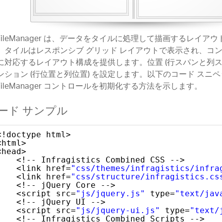
gTileManager は、データをタイルに処理して描画するレイア
。タイルはレスポンシブ グリッド レイアウトで表示され、コ
に対応するレイアウト構成を提供します。位置 (行スパンと列ス
ンション (行位置と列位置) を設定します。以下のコード スニ
gTileManager コントロールを初期化する方法を示します。
ード サンプル
<!doctype html>
<html>
<head>
<!-- Infragistics Combined CSS -->   
<link href=
"css/themes/infragistics/infra
<link href=
"css/structure/infragistics.cs
<!-- jQuery Core -->
<script src=
"js/jquery.js"
type=
"text/jav
<!-- jQuery UI -->
<script src=
"js/jquery-ui.js"
type=
"text/
<!-- Infragistics Combined Scripts -->