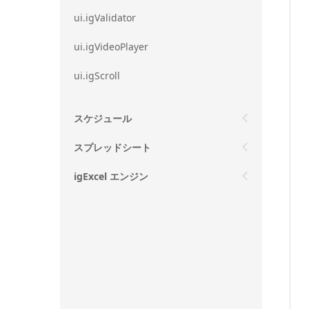
ui.igValidator
ui.igVideoPlayer
ui.igScroll
スケジュール
スプレッドシート
igExcel エンジン