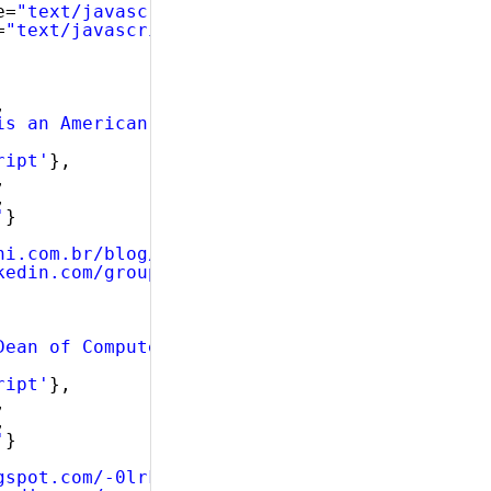
e=
"text/javascript"
></script>
=
"text/javascript"
></script>
, 
is an American computer programmer and entrep
ript'
},
,
,
'
}
ni.com.br/blog/wp-content/uploads/crockford.p
kedin.com/groups?gid=3165057&trk=group-name'
Dean of Computer Science at Khan Academy and 
ript'
},
,
,
'
}
gspot.com/-0lrkys7OhZk/TZpreRxfdRI/AAAAAAAAAT