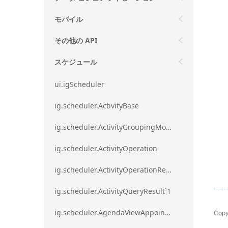
モバイル
その他の API
スケジュール
ui.igScheduler
ig.scheduler.ActivityBase
ig.scheduler.ActivityGroupingMode
ig.scheduler.ActivityOperation
ig.scheduler.ActivityOperationResult`1
ig.scheduler.ActivityQueryResult`1
Copy
ig.scheduler.AgendaViewAppointmentScope