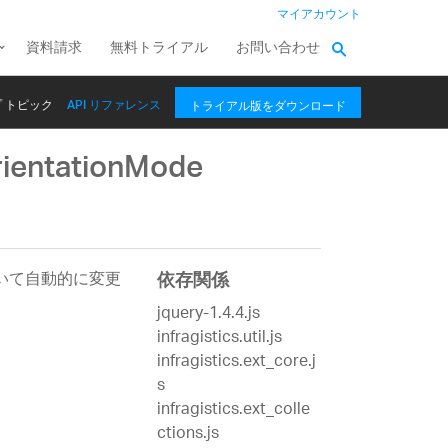
マイアカウント
資料請求
無料トライアル
お問い合わせ
 トピック
API リファレンス
トライアル版をダウンロード
rientationMode
いて自動的に変更
依存関係
jquery-1.4.4.js
infragistics.util.js
infragistics.ext_core.j
s
infragistics.ext_colle
ctions.js