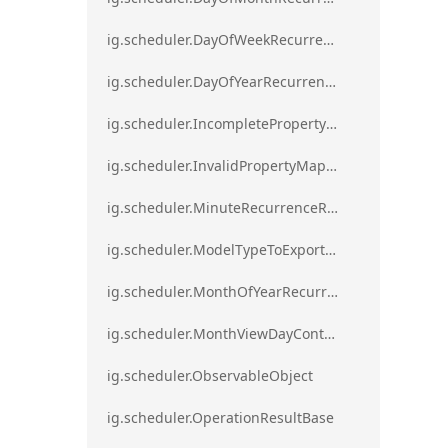
ig.scheduler.DayOfWeekRecurrenceRule
ig.scheduler.DayOfYearRecurrenceRule
ig.scheduler.IncompletePropertyMappingsError`1
ig.scheduler.InvalidPropertyMappingError`1
ig.scheduler.MinuteRecurrenceRule
ig.scheduler.ModelTypeToExportClassMap
ig.scheduler.MonthOfYearRecurrenceRule
ig.scheduler.MonthViewDayContentDisplayMode
ig.scheduler.ObservableObject
ig.scheduler.OperationResultBase