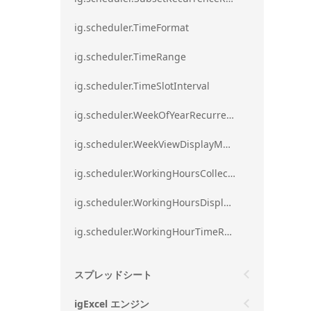
ig.scheduler.TimeFormat
ig.scheduler.TimeRange
ig.scheduler.TimeSlotInterval
ig.scheduler.WeekOfYearRecurrenceRule
ig.scheduler.WeekViewDisplayMode
ig.scheduler.WorkingHoursCollection
ig.scheduler.WorkingHoursDisplayMode
ig.scheduler.WorkingHourTimeRange
スプレッドシート
igExcel エンジン