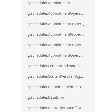
ig.scheduler.Appointment
ig.scheduler.AppointmentOperationResult
ig.scheduler.AppointmentProperty
ig.scheduler.AppointmentPropertyMapping
ig.scheduler.AppointmentPropertyMappingsCollection
ig.scheduler.AppointmentQueryResult
ig.scheduler.ContentHorizontalAlignment
ig.scheduler.ContentVerticalAlignment
ig.scheduler.DataBindableItemBase
ig.scheduler.DataError
ig.scheduler.DataObjectModificationError`1