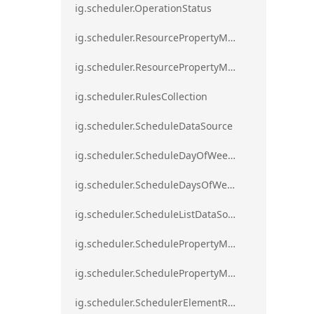
ig.scheduler.OperationStatus
ig.scheduler.ResourcePropertyMapping
ig.scheduler.ResourcePropertyMappingsCollection
ig.scheduler.RulesCollection
ig.scheduler.ScheduleDataSource
ig.scheduler.ScheduleDayOfWeekSettings
ig.scheduler.ScheduleDaysOfWeekSettings
ig.scheduler.ScheduleListDataSource
ig.scheduler.SchedulePropertyMapping
ig.scheduler.SchedulePropertyMappingsCollection`1
ig.scheduler.SchedulerElementRole