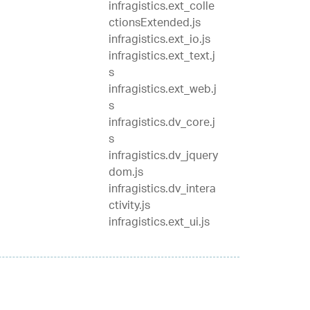
infragistics.ext_colle
ctionsExtended.js
infragistics.ext_io.js
infragistics.ext_text.j
s
infragistics.ext_web.j
s
infragistics.dv_core.j
s
infragistics.dv_jquery
dom.js
infragistics.dv_intera
ctivity.js
infragistics.ext_ui.js