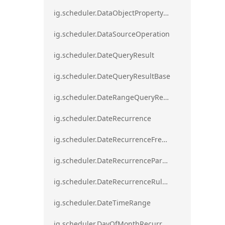
ig.scheduler.DataObjectPropertyAccessError`1
ig.scheduler.DataSourceOperation
ig.scheduler.DateQueryResult
ig.scheduler.DateQueryResultBase
ig.scheduler.DateRangeQueryResultBase
ig.scheduler.DateRecurrence
ig.scheduler.DateRecurrenceFrequency
ig.scheduler.DateRecurrenceParseError
ig.scheduler.DateRecurrenceRuleBase
ig.scheduler.DateTimeRange
ig.scheduler.DayOfMonthRecurrenceRule