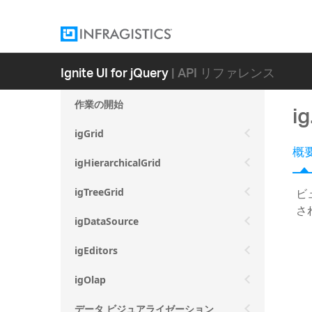
Ignite UI for jQuery
| API リファレンス
作業の開始
i
igGrid
概
igHierarchicalGrid
ビ
igTreeGrid
さ
igDataSource
igEditors
igOlap
データ ビジュアライゼーション