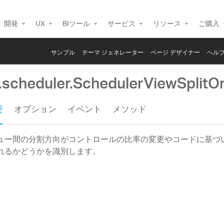
開発
UX
BIツール
サービス
リソース
ご購入
サンプル
テーマ ジェネレーター
ページ デザイナー
ヘルプ
g.scheduler.SchedulerViewSplitO
要
オプション
イベント
メソッド
ュー間の分割方向がコントロールの比率の変更やコードに基づ
れるかどうかを識別します。