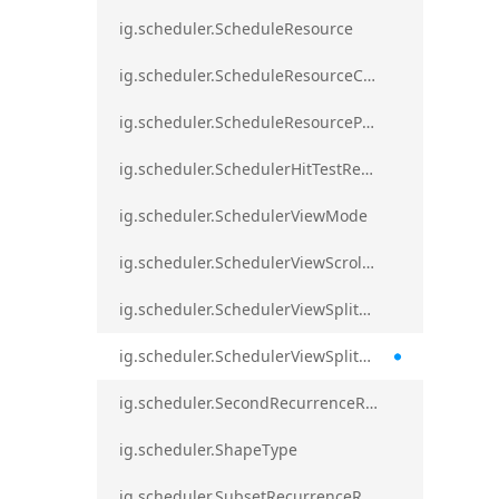
ig.scheduler.ScheduleResource
ig.scheduler.ScheduleResourceColorScheme
ig.scheduler.ScheduleResourceProperty
ig.scheduler.SchedulerHitTestResult
ig.scheduler.SchedulerViewMode
ig.scheduler.SchedulerViewScrollDirection
ig.scheduler.SchedulerViewSplitOrientation
ig.scheduler.SchedulerViewSplitOrientationMode
ig.scheduler.SecondRecurrenceRule
ig.scheduler.ShapeType
ig.scheduler.SubsetRecurrenceRule