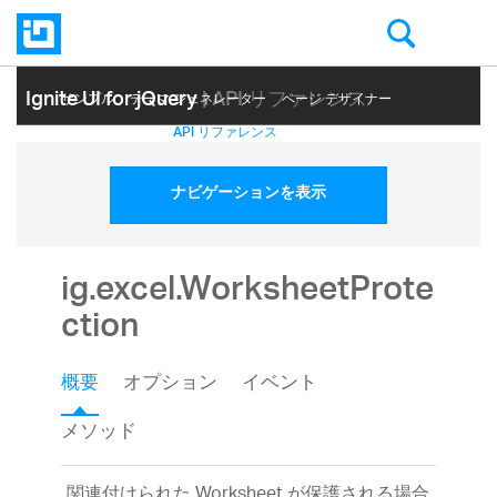
Ignite UI for jQuery
| API リファレンス
サンプル
テーマ ジェネレーター
ページ デザイナー
ヘルプ トピック
API リファレンス
ナビゲーションを表示
ig.excel.WorksheetProte
ction
概要
オプション
イベント
メソッド
関連付けられた Worksheet が保護される場合