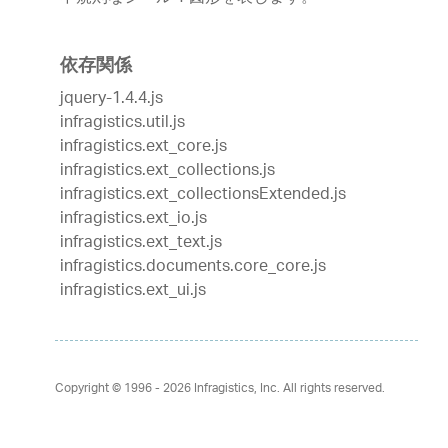
依存関係
jquery-1.4.4.js
infragistics.util.js
infragistics.ext_core.js
infragistics.ext_collections.js
infragistics.ext_collectionsExtended.js
infragistics.ext_io.js
infragistics.ext_text.js
infragistics.documents.core_core.js
infragistics.ext_ui.js
Copyright © 1996 - 2026
Infragistics, Inc. All rights reserved.