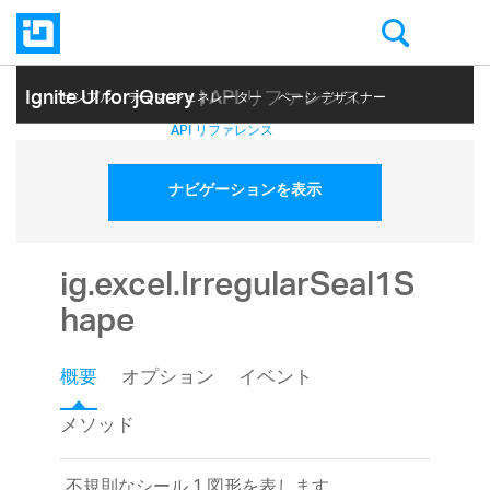
Ignite UI for jQuery
| API リファレンス
サンプル
テーマ ジェネレーター
ページ デザイナー
ヘルプ トピック
API リファレンス
ナビゲーションを表示
ig.excel.IrregularSeal1S
hape
概要
オプション
イベント
メソッド
不規則なシール 1 図形を表します。