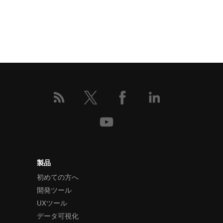
製品
初めての方へ
開発ツール
UXツール
データ可視化