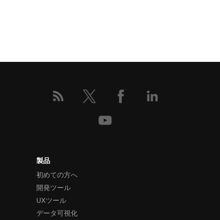
製品
初めての方へ
開発ツール
UXツール
データ可視化