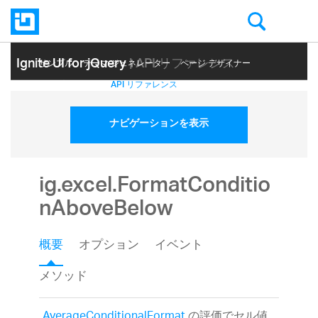
Ignite UI for jQuery
| API リファレンス
サンプル
テーマ ジェネレーター
ページ デザイナー
ヘルプ トピック
API リファレンス
ナビゲーションを表示
ig.excel.FormatConditio
nAboveBelow
概要
オプション
イベント
メソッド
AverageConditionalFormat
の評価でセル値