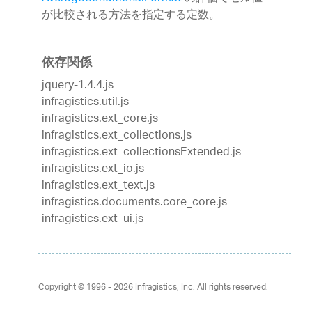
が比較される方法を指定する定数。
依存関係
jquery-1.4.4.js
infragistics.util.js
infragistics.ext_core.js
infragistics.ext_collections.js
infragistics.ext_collectionsExtended.js
infragistics.ext_io.js
infragistics.ext_text.js
infragistics.documents.core_core.js
infragistics.ext_ui.js
Copyright © 1996 - 2026
Infragistics, Inc. All rights reserved.