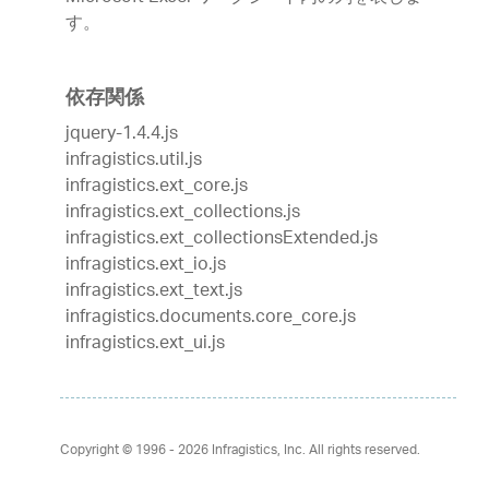
す。
依存関係
jquery-1.4.4.js
infragistics.util.js
infragistics.ext_core.js
infragistics.ext_collections.js
infragistics.ext_collectionsExtended.js
infragistics.ext_io.js
infragistics.ext_text.js
infragistics.documents.core_core.js
infragistics.ext_ui.js
Copyright © 1996 - 2026
Infragistics, Inc. All rights reserved.