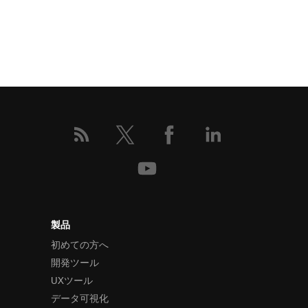
製品
初めての方へ
開発ツール
UXツール
データ可視化