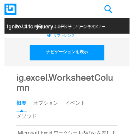
Ignite UI for jQuery
| API リファレンス
サンプル
テーマ ジェネレーター
ページ デザイナー
ヘルプ トピック
API リファレンス
ナビゲーションを表示
ig.excel.WorksheetColu
mn
概要
オプション
イベント
メソッド
Microsoft Excel ワークシート内の列を表しま