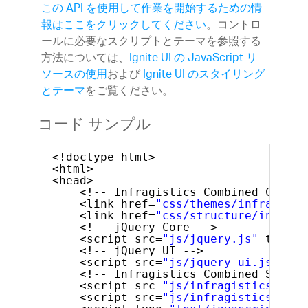
この API を使用して作業を開始するための情
報はここをクリックしてください
。コントロ
ールに必要なスクリプトとテーマを参照する
方法については、
Ignite UI の JavaScript リ
ソースの使用
および
Ignite UI のスタイリング
とテーマ
をご覧ください。
コード サンプル
<!doctype html>
<html>
<head>
<!-- Infragistics Combined CSS --
<link href=
"css/themes/infragisti
<link href=
"css/structure/infragi
<!-- jQuery Core -->
<script src=
"js/jquery.js"
type=
"
<!-- jQuery UI -->
<script src=
"js/jquery-ui.js"
typ
<!-- Infragistics Combined Script
<script src=
"js/infragistics.core
<script src=
"js/infragistics.lob.