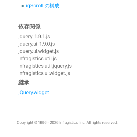
igScroll の構成
依存関係
jquery-1.9.1.js
jquery.ui-1.9.0.js
jquery.ui.widget.js
infragistics.util.js
infragistics.util.jquery.js
infragistics.ui.widget.js
継承
jQuery.widget
Copyright © 1996 - 2026
Infragistics, Inc. All rights reserved.