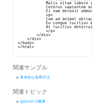
Malis vitae labore vis ea
Ceteros sapientem assenti
Ei nam delenit admodum de
<p>
Cum ad animal oblique, se
Eu congue lucilius mei, h
At lucilius deterruisset 
</p>
</div>
</div>
</body>
</html>
関連サンプル
基本的な使用方法
関連トピック
igScroll の概要