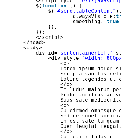
<script type=
"text/javascript"
>
$(
function
() {
$(
"#scrollableContent"
).igScr
alwaysVisible:
true
,
smoothing: 
true
});
});
</script>
</head>
<body>
div id=
'scrContainerLeft'
style=
"
<div style=
"width: 800px;"
>
<p>
Lorem ipsum dolor sit ame
Scripta sanctus definitio
Latine legendos ut eum. U
</p>
Te ludus malorum periculi
Probo lucilius an vel, hi
Suas sale mediocritatem 
i
<p>
Cu eirmod omnesque offend
Sed ne sonet apeirian. Cu
In est sale tamquam refor
Quem feugiat feugait usu 
</p>
Cum elitr ludus ut. Eu me