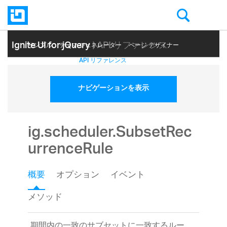
Ignite UI for jQuery
| API リファレンス
サンプル
テーマ ジェネレーター
ページ デザイナー
ヘルプ トピック
API リファレンス
ナビゲーションを表示
ig.scheduler.SubsetRec
urrenceRule
概要
オプション
イベント
メソッド
期間内の一致のサブセットに一致するルー