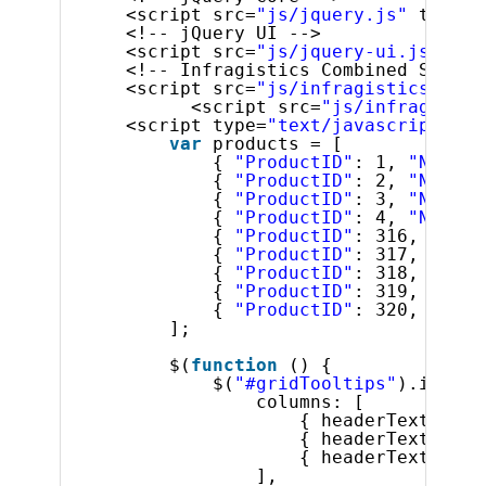
<script src=
"js/jquery.js"
type=
"
<!-- jQuery UI -->
<script src=
"js/jquery-ui.js"
typ
<!-- Infragistics Combined Script
<script src=
"js/infragistics.core
<script src=
"js/infragistic
<script type=
"text/javascript"
>
var
products = [
{ 
"ProductID"
: 1, 
"Name"
:
{ 
"ProductID"
: 2, 
"Name"
:
{ 
"ProductID"
: 3, 
"Name"
:
{ 
"ProductID"
: 4, 
"Name"
:
{ 
"ProductID"
: 316, 
"Name
{ 
"ProductID"
: 317, 
"Name
{ 
"ProductID"
: 318, 
"Name
{ 
"ProductID"
: 319, 
"Name
{ 
"ProductID"
: 320, 
"Name
];
$(
function
() {
$(
"#gridTooltips"
).igGrid
columns: [
{ headerText: 
"Pr
{ headerText: 
"Pr
{ headerText: 
"Pr
],