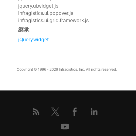
jquery.ui.widget.js
infragistics.ui.popover.js
infragistics.ui.grid.framework.js
継承
jQuery.widget
Copyright © 1996 - 2026
Infragistics, Inc. All rights reserved.