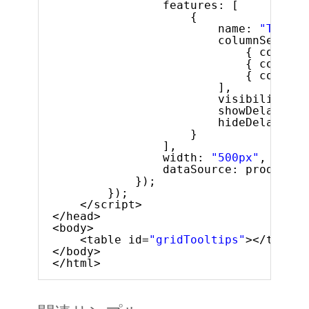
features: [
{
name: 
"Toolti
columnSetting
{ columnK
{ columnK
{ columnK
],
visibility: 
"
showDelay: 10
hideDelay: 50
}
],
width: 
"500px"
,
dataSource: products
});
});
</script>
</head>
<body>
<table id=
"gridTooltips"
></table>
</body>
</html>