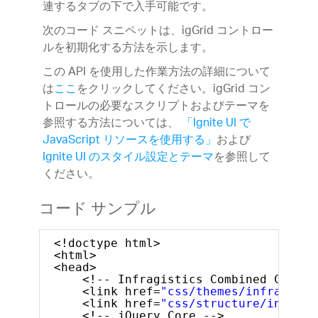
連するタブの下で入手可能です。
次のコード スニペットは、igGrid コントロー
ルを初期化する方法を示します。
この API を使用した作業方法の詳細について
は
ここ
をクリックしてください。igGrid コン
トロールの必要なスクリプトおよびテーマを
参照する方法については、
「Ignite UI で
JavaScript リソースを使用する」
および
Ignite UI のスタイル設定とテーマ
を参照して
ください。
コード サンプル
<!doctype html>
<html>
<head>
<!-- Infragistics Combined CSS --
<link href=
"css/themes/infragisti
<link href=
"css/structure/infragi
<!-- jQuery Core -->