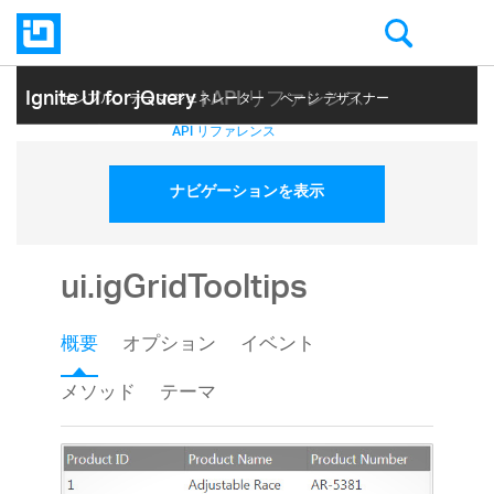
Ignite UI for jQuery
| API リファレンス
サンプル
テーマ ジェネレーター
ページ デザイナー
ヘルプ トピック
API リファレンス
ナビゲーションを表示
ui.igGridTooltips
概要
オプション
イベント
メソッド
テーマ