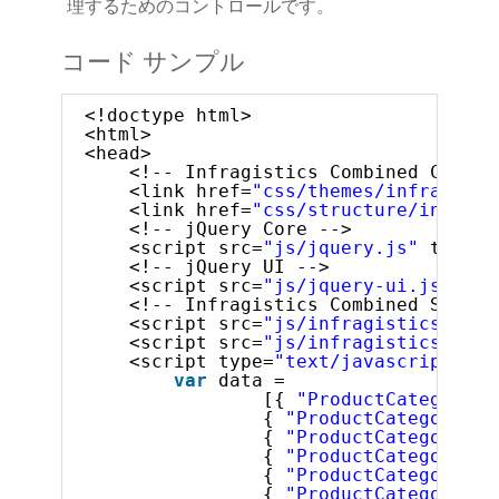
理するためのコントロールです。
コード サンプル
<!doctype html>
<html>
<head>
<!-- Infragistics Combined CSS --
<link href=
"css/themes/infragisti
<link href=
"css/structure/infragi
<!-- jQuery Core -->
<script src=
"js/jquery.js"
type=
"
<!-- jQuery UI -->
<script src=
"js/jquery-ui.js"
typ
<!-- Infragistics Combined Script
<script src=
"js/infragistics.core
<script src=
"js/infragistics.lob.
<script type=
"text/javascript"
>
var
data =
[{ 
"ProductCategory"
:
{ 
"ProductCategory"
: 
{ 
"ProductCategory"
: 
{ 
"ProductCategory"
: 
{ 
"ProductCategory"
: 
{ 
"ProductCategory"
: 