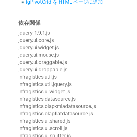
igPivotGrid を HTML ページに追加
依存関係
jquery-1.9.1.js
jquery.ui.core.js
jquery.ui.widget.js
jquery.ui.mouse.js
jquery.ui.draggable.js
jquery.ui.droppable.js
infragistics.util.js
infragistics.util.jquery.js
infragistics.ui.widget.js
infragistics.datasource.js
infragistics.olapxmladatasource.js
infragistics.olapflatdatasource.js
infragistics.ui.shared.js
infragistics.ui.scroll.js
infragistics.ui.splitter.js