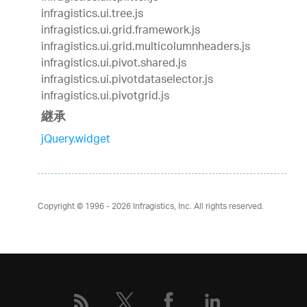
infragistics.ui.tree.js
infragistics.ui.grid.framework.js
infragistics.ui.grid.multicolumnheaders.js
infragistics.ui.pivot.shared.js
infragistics.ui.pivotdataselector.js
infragistics.ui.pivotgrid.js
継承
jQuery.widget
Copyright © 1996 - 2026
Infragistics, Inc. All rights reserved.