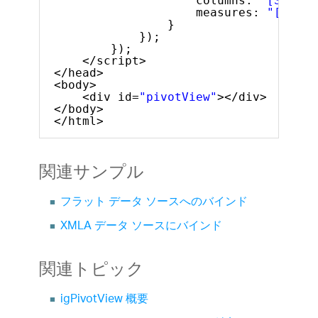
columns: 
"[Seller
measures: 
"[Measu
}
});
});
</script>
</head>
<body>
<div id=
"pivotView"
></div>
</body>
</html>
関連サンプル
フラット データ ソースへのバインド
XMLA データ ソースにバインド
関連トピック
igPivotView 概要