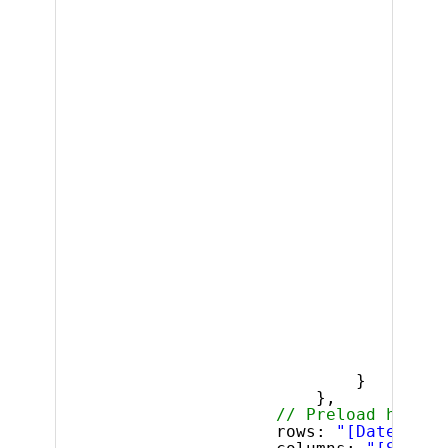
]
}
}
},
// Preload hiearh
rows: 
"[Date].[Da