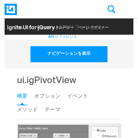
Ignite UI for jQuery
| API リファレンス
サンプル
テーマ ジェネレーター
ページ デザイナー
ヘルプ トピック
API リファレンス
ナビゲーションを表示
ui.igPivotView
概要
オプション
イベント
メソッド
テーマ