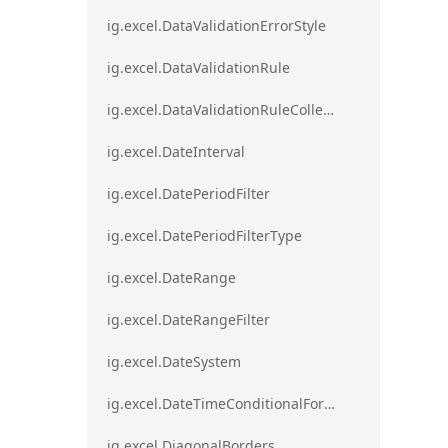
ig.excel.DataValidationErrorStyle
ig.excel.DataValidationRule
ig.excel.DataValidationRuleCollection
ig.excel.DateInterval
ig.excel.DatePeriodFilter
ig.excel.DatePeriodFilterType
ig.excel.DateRange
ig.excel.DateRangeFilter
ig.excel.DateSystem
ig.excel.DateTimeConditionalFormat
ig.excel.DiagonalBorders