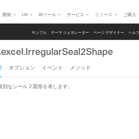
開発
UX
BIツール
サービス
リソース
ご購入
サンプル
テーマ ジェネレーター
ページ デザイナー
ヘルプ
.excel.IrregularSeal2Shape
要
オプション
イベント
メソッド
規則なシール 2 図形を表します。