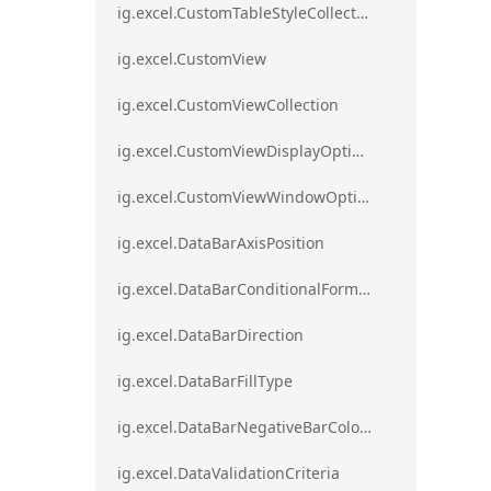
ig.excel.CustomTableStyleCollection
ig.excel.CustomView
ig.excel.CustomViewCollection
ig.excel.CustomViewDisplayOptions
ig.excel.CustomViewWindowOptions
ig.excel.DataBarAxisPosition
ig.excel.DataBarConditionalFormat
ig.excel.DataBarDirection
ig.excel.DataBarFillType
ig.excel.DataBarNegativeBarColorType
ig.excel.DataValidationCriteria