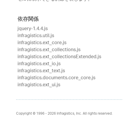
依存関係
jquery-1.4.4.js
infragistics.util.js
infragistics.ext_core.js
infragistics.ext_collections.js
infragistics.ext_collectionsExtended.js
infragistics.ext_io.js
infragistics.ext_text.js
infragistics.documents.core_core.js
infragistics.ext_ui.js
Copyright © 1996 - 2026
Infragistics, Inc. All rights reserved.