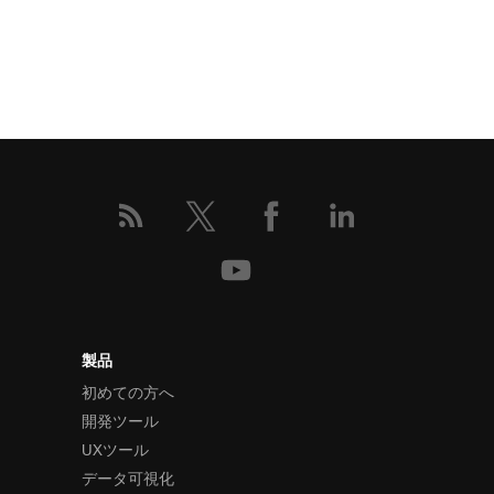
製品
初めての方へ
開発ツール
UXツール
データ可視化