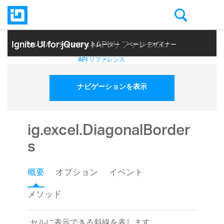
Ignite UI for jQuery
| API リファレンス
サンプル
テーマ ジェネレーター
ページ デザイナー
ヘルプ トピック
API リファレンス
ナビゲーションを表示
ig.excel.DiagonalBorder
s
概要
オプション
イベント
メソッド
セルに表示できる斜線を表します。