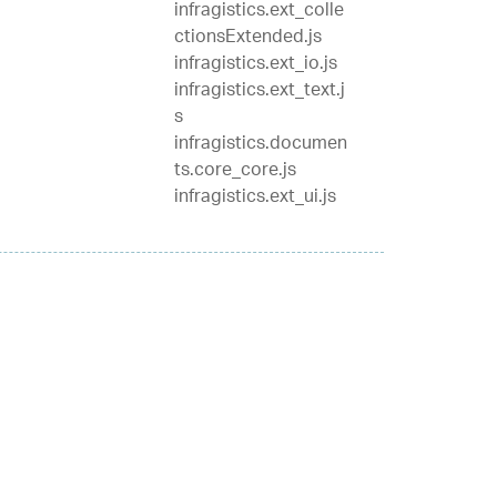
infragistics.ext_colle
ctionsExtended.js
infragistics.ext_io.js
infragistics.ext_text.j
s
infragistics.documen
ts.core_core.js
infragistics.ext_ui.js