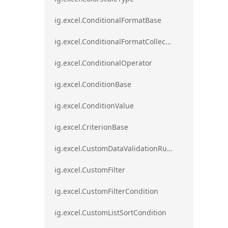
ig.excel.ConditionalFormatBase
ig.excel.ConditionalFormatCollection
ig.excel.ConditionalOperator
ig.excel.ConditionBase
ig.excel.ConditionValue
ig.excel.CriterionBase
ig.excel.CustomDataValidationRule
ig.excel.CustomFilter
ig.excel.CustomFilterCondition
ig.excel.CustomListSortCondition