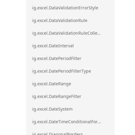
ig.excel.DataValidationErrorStyle
ig.excel.DataValidationRule
ig.excel.DataValidationRuleCollection
ig.excel.DateInterval
ig.excel.DatePeriodFilter
ig.excel.DatePeriodFilterType
ig.excel.DateRange
ig.excel.DateRangeFilter
ig.excel.DateSystem
ig.excel.DateTimeConditionalFormat
ig.excel.DiagonalBorders