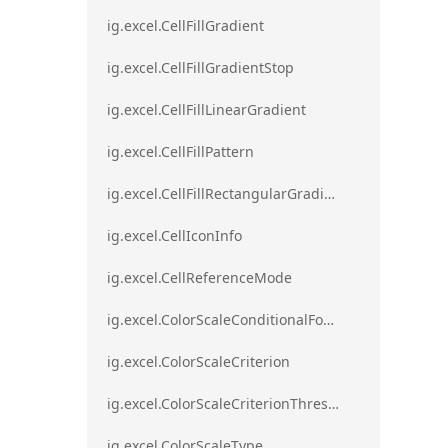
ig.excel.CellFillGradient
ig.excel.CellFillGradientStop
ig.excel.CellFillLinearGradient
ig.excel.CellFillPattern
ig.excel.CellFillRectangularGradient
ig.excel.CellIconInfo
ig.excel.CellReferenceMode
ig.excel.ColorScaleConditionalFormat
ig.excel.ColorScaleCriterion
ig.excel.ColorScaleCriterionThreshold
ig.excel.ColorScaleType