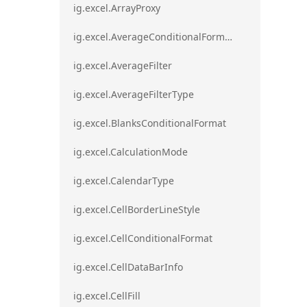
ig.excel.ArrayProxy
ig.excel.AverageConditionalFormat
ig.excel.AverageFilter
ig.excel.AverageFilterType
ig.excel.BlanksConditionalFormat
ig.excel.CalculationMode
ig.excel.CalendarType
ig.excel.CellBorderLineStyle
ig.excel.CellConditionalFormat
ig.excel.CellDataBarInfo
ig.excel.CellFill