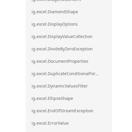
ig.excel.DiamondShape
ig.excel.DisplayOptions
ig.excel.DisplayValueCollection
ig.excel.DivideByZeroException
ig.excel.DocumentProperties
ig.excel.DuplicateConditionalFormat
ig.excel.DynamicValuesFilter
ig.excel.EllipseShape
ig.excel.EndOfStreamException
ig.excel.ErrorValue