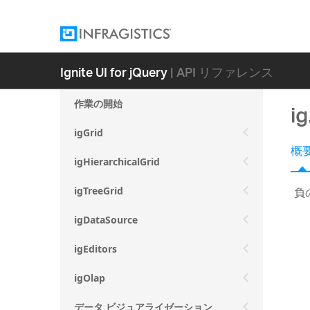
Ignite UI for jQuery
| API リファレンス
作業の開始
i
igGrid
概
igHierarchicalGrid
負
igTreeGrid
igDataSource
igEditors
igOlap
データ ビジュアライゼーション