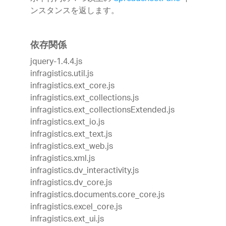
ンスタンスを返します。
依存関係
jquery-1.4.4.js
infragistics.util.js
infragistics.ext_core.js
infragistics.ext_collections.js
infragistics.ext_collectionsExtended.js
infragistics.ext_io.js
infragistics.ext_text.js
infragistics.ext_web.js
infragistics.xml.js
infragistics.dv_interactivity.js
infragistics.dv_core.js
infragistics.documents.core_core.js
infragistics.excel_core.js
infragistics.ext_ui.js