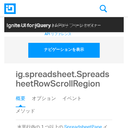
Ignite UI for jQuery
| API リファレンス
サンプル
テーマ ジェネレーター
ページ デザイナー
ヘルプ トピック
API リファレンス
ナビゲーションを表示
ig.spreadsheet.Spreads
heetRowScrollRegion
概要
オプション
イベント
メソッド
水平行内の 1 つ以上の
SpreadsheetPane
イ