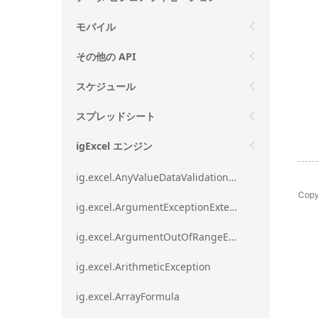
モバイル
その他の API
スケジュール
スプレッドシート
igExcel エンジン
ig.excel.AnyValueDataValidationRule
Copy
ig.excel.ArgumentExceptionExtension
ig.excel.ArgumentOutOfRangeExceptionExtension
ig.excel.ArithmeticException
ig.excel.ArrayFormula