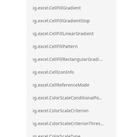
ig.excel.CellFillGradient
ig.excel.CellFillGradientStop
ig.excel.CellFillLinearGradient
ig.excel.CellFillPattern
ig.excel.CellFillRectangularGradient
ig.excel.CellIconInfo
ig.excel.CellReferenceMode
ig.excel.ColorScaleConditionalFormat
ig.excel.ColorScaleCriterion
ig.excel.ColorScaleCriterionThreshold
ig.excel.ColorScaleType