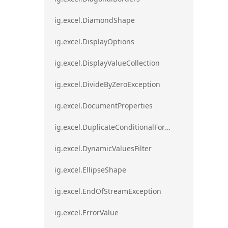
ig.excel.DiamondShape
ig.excel.DisplayOptions
ig.excel.DisplayValueCollection
ig.excel.DivideByZeroException
ig.excel.DocumentProperties
ig.excel.DuplicateConditionalFormat
ig.excel.DynamicValuesFilter
ig.excel.EllipseShape
ig.excel.EndOfStreamException
ig.excel.ErrorValue