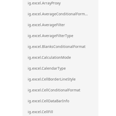
ig.excel.ArrayProxy
ig.excel.AverageConditionalFormat
ig.excel.AverageFilter
ig.excel.AverageFilterType
ig.excel.BlanksConditionalFormat
ig.excel.CalculationMode
ig.excel.CalendarType
ig.excel.CellBorderLineStyle
ig.excel.CellConditionalFormat
ig.excel.CellDataBarInfo
ig.excel.CellFill