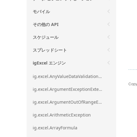
モバイル
その他の API
スケジュール
スプレッドシート
igExcel エンジン
ig.excel.AnyValueDataValidationRule
Copy
ig.excel.ArgumentExceptionExtension
ig.excel.ArgumentOutOfRangeExceptionExtension
ig.excel.ArithmeticException
ig.excel.ArrayFormula