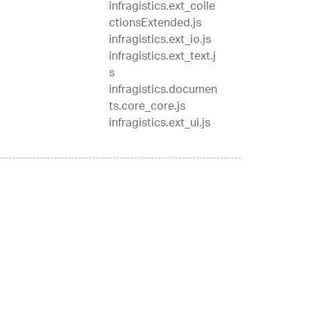
infragistics.ext_colle
ctionsExtended.js
infragistics.ext_io.js
infragistics.ext_text.j
s
infragistics.documen
ts.core_core.js
infragistics.ext_ui.js