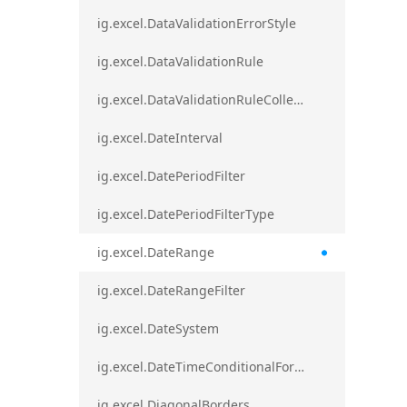
ig.excel.DataValidationErrorStyle
ig.excel.DataValidationRule
ig.excel.DataValidationRuleCollection
ig.excel.DateInterval
ig.excel.DatePeriodFilter
ig.excel.DatePeriodFilterType
ig.excel.DateRange
ig.excel.DateRangeFilter
ig.excel.DateSystem
ig.excel.DateTimeConditionalFormat
ig.excel.DiagonalBorders