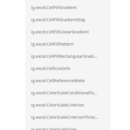
ig.excel.CellFillGradient
ig.excel.CellFillGradientStop
ig.excel.CellFillLinearGradient
ig.excel.CellFillPattern
ig.excel.CellFillRectangularGradient
ig.excel.CellIconInfo
ig.excel.CellReferenceMode
ig.excel.ColorScaleConditionalFormat
ig.excel.ColorScaleCriterion
ig.excel.ColorScaleCriterionThreshold
ig.excel.ColorScaleType