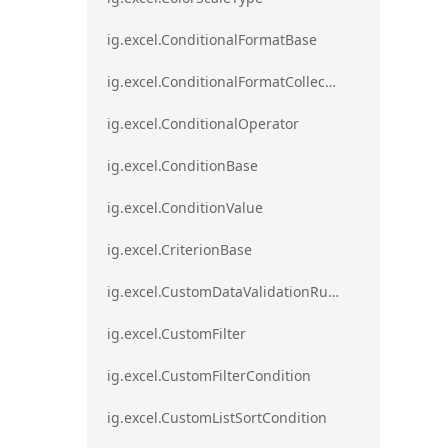
ig.excel.ConditionalFormatBase
ig.excel.ConditionalFormatCollection
ig.excel.ConditionalOperator
ig.excel.ConditionBase
ig.excel.ConditionValue
ig.excel.CriterionBase
ig.excel.CustomDataValidationRule
ig.excel.CustomFilter
ig.excel.CustomFilterCondition
ig.excel.CustomListSortCondition