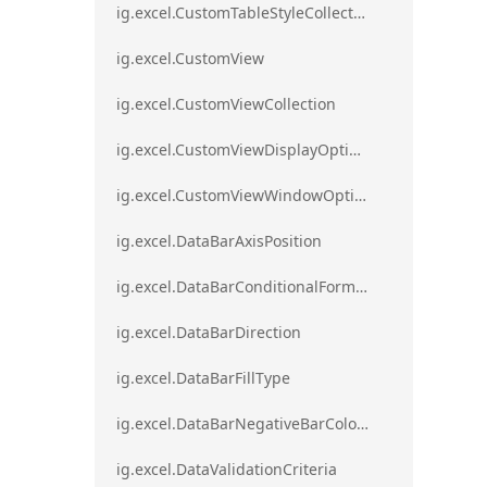
ig.excel.CustomTableStyleCollection
ig.excel.CustomView
ig.excel.CustomViewCollection
ig.excel.CustomViewDisplayOptions
ig.excel.CustomViewWindowOptions
ig.excel.DataBarAxisPosition
ig.excel.DataBarConditionalFormat
ig.excel.DataBarDirection
ig.excel.DataBarFillType
ig.excel.DataBarNegativeBarColorType
ig.excel.DataValidationCriteria