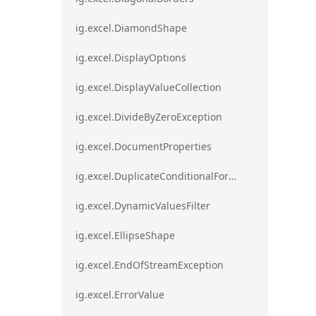
ig.excel.DiamondShape
ig.excel.DisplayOptions
ig.excel.DisplayValueCollection
ig.excel.DivideByZeroException
ig.excel.DocumentProperties
ig.excel.DuplicateConditionalFormat
ig.excel.DynamicValuesFilter
ig.excel.EllipseShape
ig.excel.EndOfStreamException
ig.excel.ErrorValue