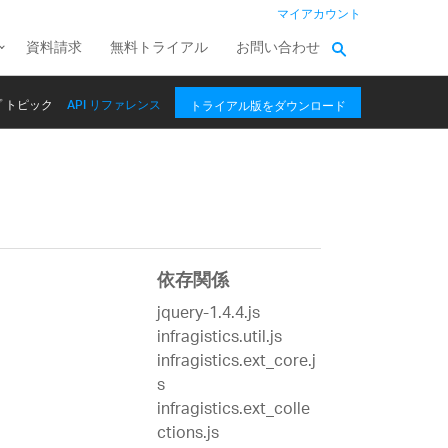
マイアカウント
資料請求
無料トライアル
お問い合わせ
 トピック
API リファレンス
トライアル版をダウンロード
依存関係
jquery-1.4.4.js
infragistics.util.js
infragistics.ext_core.j
s
infragistics.ext_colle
ctions.js