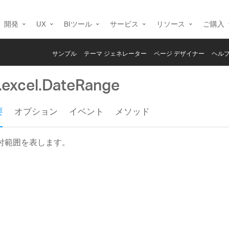
開発
UX
BIツール
サービス
リソース
ご購入
サンプル
テーマ ジェネレーター
ページ デザイナー
ヘルプ
g.excel.DateRange
要
オプション
イベント
メソッド
付範囲を表します。