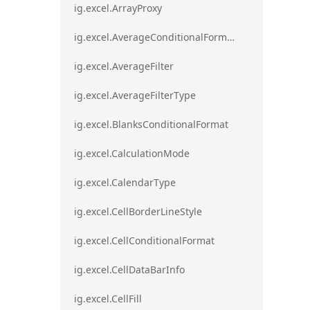
ig.excel.ArrayProxy
ig.excel.AverageConditionalFormat
ig.excel.AverageFilter
ig.excel.AverageFilterType
ig.excel.BlanksConditionalFormat
ig.excel.CalculationMode
ig.excel.CalendarType
ig.excel.CellBorderLineStyle
ig.excel.CellConditionalFormat
ig.excel.CellDataBarInfo
ig.excel.CellFill