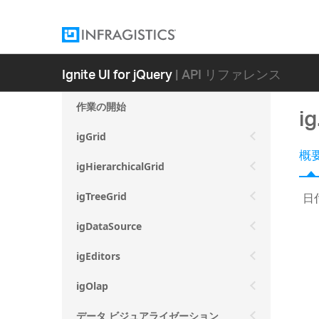
Ignite UI for jQuery
| API リファレンス
作業の開始
i
igGrid
概
igHierarchicalGrid
日
igTreeGrid
igDataSource
igEditors
igOlap
データ ビジュアライゼーション