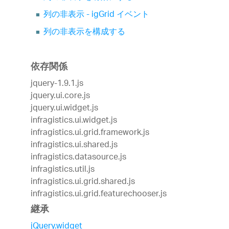
列の非表示 - igGrid イベント
列の非表示を構成する
依存関係
jquery-1.9.1.js
jquery.ui.core.js
jquery.ui.widget.js
infragistics.ui.widget.js
infragistics.ui.grid.framework.js
infragistics.ui.shared.js
infragistics.datasource.js
infragistics.util.js
infragistics.ui.grid.shared.js
infragistics.ui.grid.featurechooser.js
継承
jQuery.widget