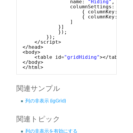
name: 
"Hiding"
,
columnSettings: [
{ columnKey: 
"Pro
{ columnKey: 
"Pro
]
}]
});
});
</script>
</head>
<body>
<table id=
"gridHiding"
></table>
</body>
</html>
関連サンプル
列の非表示 (igGrid)
関連トピック
列の非表示を有効にする