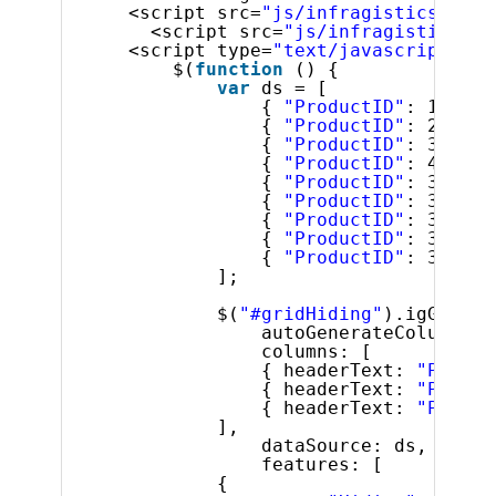
<script src=
"js/infragistics.core
<script src=
"js/infragistics.lo
<script type=
"text/javascript"
>
$(
function
() {
var
ds = [
{ 
"ProductID"
: 1, 
"Na
{ 
"ProductID"
: 2, 
"Na
{ 
"ProductID"
: 3, 
"Na
{ 
"ProductID"
: 4, 
"Na
{ 
"ProductID"
: 316, 
"
{ 
"ProductID"
: 317, 
"
{ 
"ProductID"
: 318, 
"
{ 
"ProductID"
: 319, 
"
{ 
"ProductID"
: 320, 
"
];
$(
"#gridHiding"
).igGrid({
autoGenerateColumns: 
columns: [
{ headerText: 
"Produc
{ headerText: 
"Produc
{ headerText: 
"Produc
],
dataSource: ds,
features: [
{