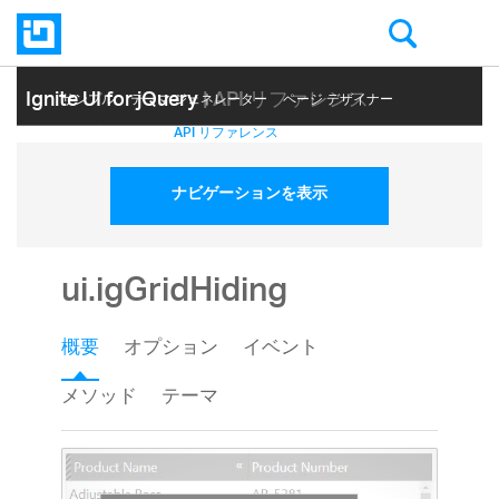
Ignite UI for jQuery
| API リファレンス
サンプル
テーマ ジェネレーター
ページ デザイナー
ヘルプ トピック
API リファレンス
ナビゲーションを表示
ui.igGridHiding
概要
オプション
イベント
メソッド
テーマ