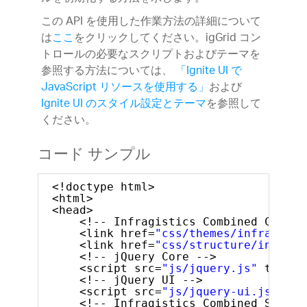
この API を使用した作業方法の詳細について
は
ここ
をクリックしてください。igGrid コン
トロールの必要なスクリプトおよびテーマを
参照する方法については、
「Ignite UI で
JavaScript リソースを使用する」
および
Ignite UI のスタイル設定とテーマ
を参照して
ください。
コード サンプル
<!doctype html>
<html>
<head>
<!-- Infragistics Combined CSS --
<link href=
"css/themes/infragisti
<link href=
"css/structure/infragi
<!-- jQuery Core -->
<script src=
"js/jquery.js"
type=
"
<!-- jQuery UI -->
<script src=
"js/jquery-ui.js"
typ
<!-- Infragistics Combined Script