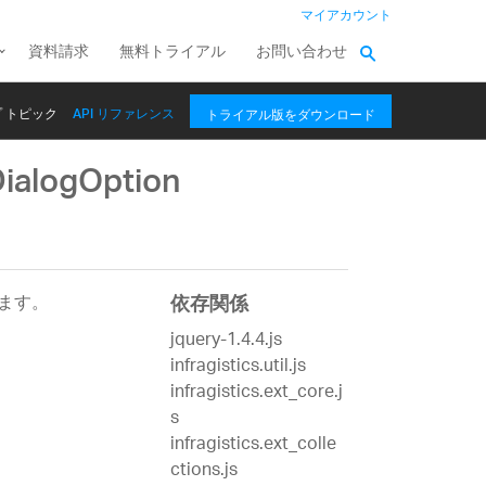
マイアカウント
資料請求
無料トライアル
お問い合わせ
 トピック
API リファレンス
トライアル版をダウンロード
DialogOption
ます。
依存関係
jquery-1.4.4.js
infragistics.util.js
infragistics.ext_core.j
s
infragistics.ext_colle
ctions.js