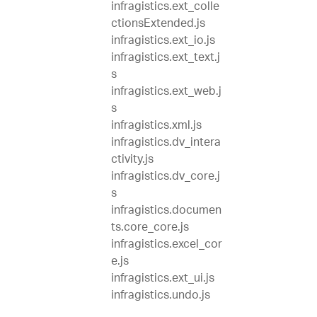
infragistics.ext_colle
ctionsExtended.js
infragistics.ext_io.js
infragistics.ext_text.j
s
infragistics.ext_web.j
s
infragistics.xml.js
infragistics.dv_intera
ctivity.js
infragistics.dv_core.j
s
infragistics.documen
ts.core_core.js
infragistics.excel_cor
e.js
infragistics.ext_ui.js
infragistics.undo.js