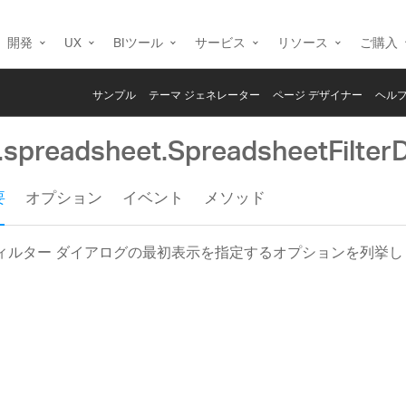
開発
UX
BIツール
サービス
リソース
ご購入
サンプル
テーマ ジェネレーター
ページ デザイナー
ヘルプ
g.spreadsheet.SpreadsheetFilter
要
オプション
イベント
メソッド
ィルター ダイアログの最初表示を指定するオプションを列挙し