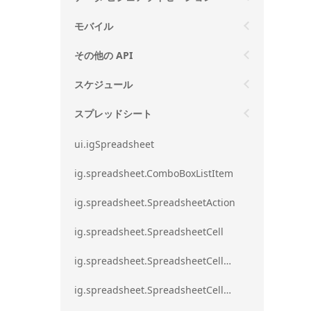
モバイル
その他の API
スケジュール
スプレッドシート
ui.igSpreadsheet
ig.spreadsheet.ComboBoxListItem
ig.spreadsheet.SpreadsheetAction
ig.spreadsheet.SpreadsheetCell
ig.spreadsheet.SpreadsheetCellEditMode
ig.spreadsheet.SpreadsheetCellRange