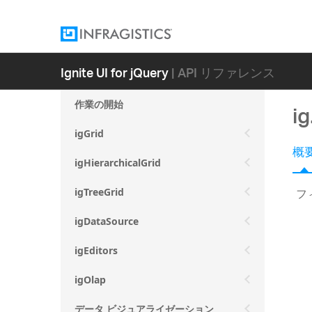
Ignite UI for jQuery
| API リファレンス
作業の開始
i
igGrid
概
igHierarchicalGrid
フ
igTreeGrid
igDataSource
igEditors
igOlap
データ ビジュアライゼーション