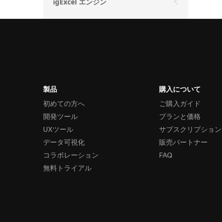
igExcel エンジン
製品
購入について
初めての方へ
ご購入ガイド
開発ツール
プランと価格
UXツール
サブスクリプション
データ可視化
販売パートナー
コラボレーション
FAQ
無料トライアル