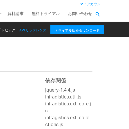
マイアカウント
資料請求
無料トライアル
お問い合わせ
 トピック
API リファレンス
トライアル版をダウンロード
依存関係
jquery-1.4.4.js
infragistics.util.js
infragistics.ext_core.j
s
infragistics.ext_colle
ctions.js