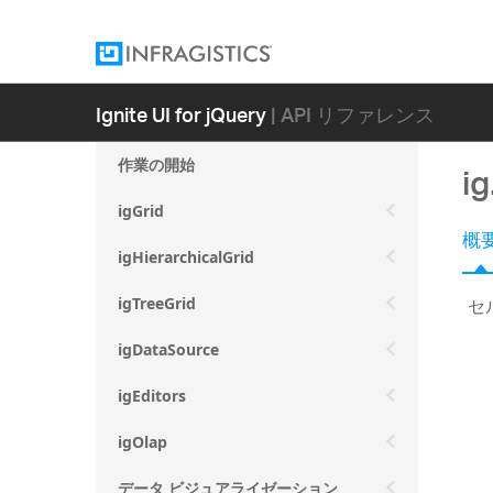
Ignite UI for jQuery
| API リファレンス
作業の開始
i
igGrid
概
igHierarchicalGrid
セ
igTreeGrid
igDataSource
igEditors
igOlap
データ ビジュアライゼーション