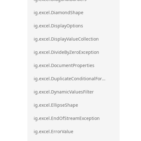
ig.excel.DiamondShape
ig.excel.DisplayOptions
ig.excel.DisplayValueCollection
ig.excel.DivideByZeroException
ig.excel.DocumentProperties
ig.excel.DuplicateConditionalFormat
ig.excel.DynamicValuesFilter
ig.excel.EllipseShape
ig.excel.EndOfStreamException
ig.excel.ErrorValue