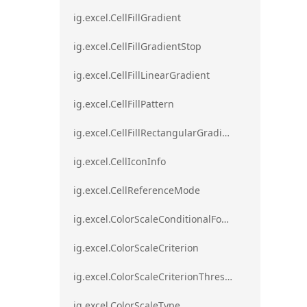
ig.excel.CellFillGradient
ig.excel.CellFillGradientStop
ig.excel.CellFillLinearGradient
ig.excel.CellFillPattern
ig.excel.CellFillRectangularGradient
ig.excel.CellIconInfo
ig.excel.CellReferenceMode
ig.excel.ColorScaleConditionalFormat
ig.excel.ColorScaleCriterion
ig.excel.ColorScaleCriterionThreshold
ig.excel.ColorScaleType