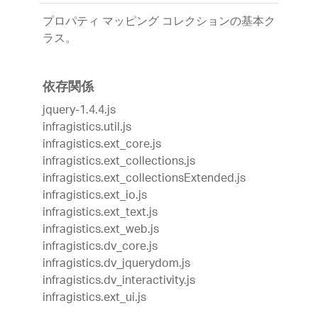
プロパティ マッピング コレクションの基本ク
ラス。
依存関係
jquery-1.4.4.js
infragistics.util.js
infragistics.ext_core.js
infragistics.ext_collections.js
infragistics.ext_collectionsExtended.js
infragistics.ext_io.js
infragistics.ext_text.js
infragistics.ext_web.js
infragistics.dv_core.js
infragistics.dv_jquerydom.js
infragistics.dv_interactivity.js
infragistics.ext_ui.js