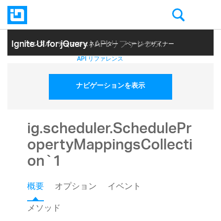
Ignite UI for jQuery
| API リファレンス
サンプル
テーマ ジェネレーター
ページ デザイナー
ヘルプ トピック
API リファレンス
ナビゲーションを表示
ig.scheduler.SchedulePr
opertyMappingsCollecti
on`1
概要
オプション
イベント
メソッド