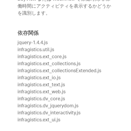
働時間にアクティビティを表示するかどうか
を識別します。
依存関係
jquery-1.4.4.js
infragistics.util.js
infragistics.ext_core.js
infragistics.ext_collections.js
infragistics.ext_collectionsExtended.js
infragistics.ext_io.js
infragistics.ext_text.js
infragistics.ext_web.js
infragistics.dv_core.js
infragistics.dv_jquerydom.js
infragistics.dv_interactivity.js
infragistics.ext_ui.js