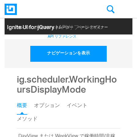
Ignite UI for jQuery
| API リファレンス
サンプル
テーマ ジェネレーター
ページ デザイナー
ヘルプ トピック
API リファレンス
ナビゲーションを表示
ig.scheduler.WorkingHo
ursDisplayMode
概要
オプション
イベント
メソッド
DayView または WeekView で稼働時間/非稼