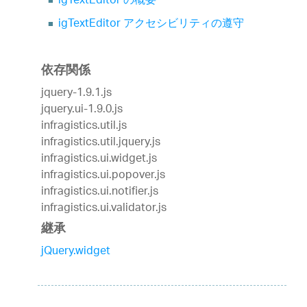
igTextEditor の概要
igTextEditor アクセシビリティの遵守
依存関係
jquery-1.9.1.js
jquery.ui-1.9.0.js
infragistics.util.js
infragistics.util.jquery.js
infragistics.ui.widget.js
infragistics.ui.popover.js
infragistics.ui.notifier.js
infragistics.ui.validator.js
継承
jQuery.widget