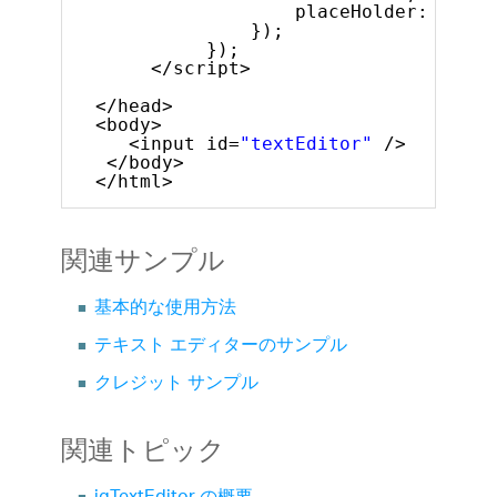
placeHolder: 
"Ente
});
});
</script>
</head>
<body>
<input id=
"textEditor"
/>
</body>
</html>
関連サンプル
基本的な使用方法
テキスト エディターのサンプル
クレジット サンプル
関連トピック