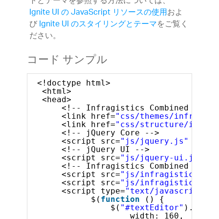
トとテーマを参照する方法については、
Ignite UI の JavaScript リソースの使用
およ
び
Ignite UI のスタイリングとテーマ
をご覧く
ださい。
コード サンプル
<!doctype html>
<html>
<head>
<!-- Infragistics Combined CSS -
<link href=
"css/themes/infragist
<link href=
"css/structure/infrag
<!-- jQuery Core -->
<script src=
"js/jquery.js"
type=
<!-- jQuery UI -->
<script src=
"js/jquery-ui.js"
ty
<!-- Infragistics Combined Scrip
<script src=
"js/infragistics.cor
<script src=
"js/infragistics.lob
<script type=
"text/javascript"
>
$(
function
() {
$(
"#textEditor"
).igTex
width: 160,