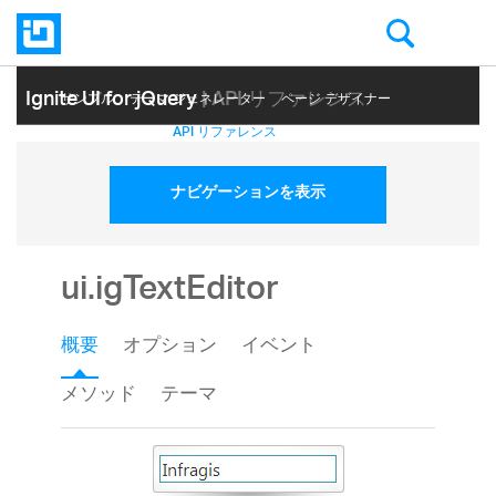
Ignite UI for jQuery
| API リファレンス
サンプル
テーマ ジェネレーター
ページ デザイナー
ヘルプ トピック
API リファレンス
ナビゲーションを表示
ui.igTextEditor
概要
オプション
イベント
メソッド
テーマ