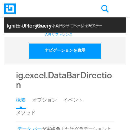
Ignite UI for jQuery
| API リファレンス
サンプル
テーマ ジェネレーター
ページ デザイナー
ヘルプ トピック
API リファレンス
ナビゲーションを表示
ig.excel.DataBarDirectio
n
概要
オプション
イベント
メソッド
データ バー
が実線色またはグラデーションと