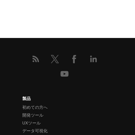
製品
初めての方へ
開発ツール
UXツール
データ可視化