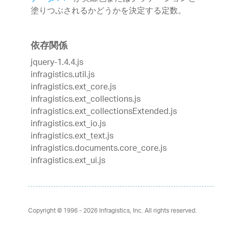
塗りつぶされるかどうかを決定する定数。
依存関係
jquery-1.4.4.js
infragistics.util.js
infragistics.ext_core.js
infragistics.ext_collections.js
infragistics.ext_collectionsExtended.js
infragistics.ext_io.js
infragistics.ext_text.js
infragistics.documents.core_core.js
infragistics.ext_ui.js
Copyright © 1996 - 2026
Infragistics, Inc. All rights reserved.