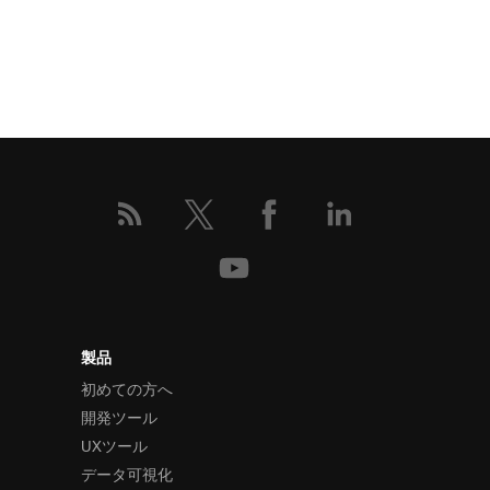
製品
初めての方へ
開発ツール
UXツール
データ可視化