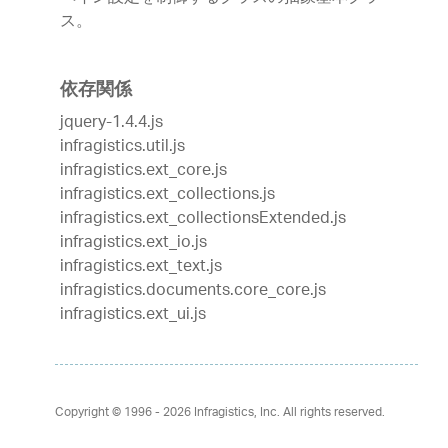
ス。
依存関係
jquery-1.4.4.js
infragistics.util.js
infragistics.ext_core.js
infragistics.ext_collections.js
infragistics.ext_collectionsExtended.js
infragistics.ext_io.js
infragistics.ext_text.js
infragistics.documents.core_core.js
infragistics.ext_ui.js
Copyright © 1996 - 2026
Infragistics, Inc. All rights reserved.