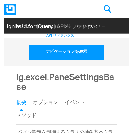
Ignite UI for jQuery
| API リファレンス
サンプル
テーマ ジェネレーター
ページ デザイナー
ヘルプ トピック
API リファレンス
ナビゲーションを表示
ig.excel.PaneSettingsBa
se
概要
オプション
イベント
メソッド
ペイン設定を制御するクラスの抽象基本クラ