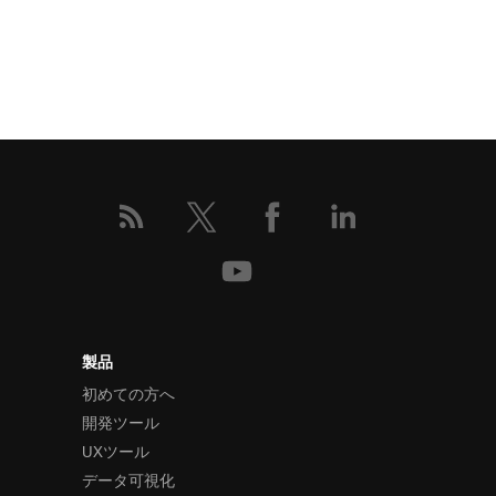
製品
初めての方へ
開発ツール
UXツール
データ可視化