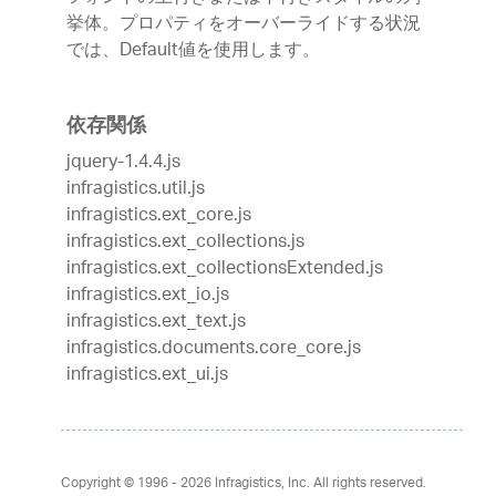
挙体。プロパティをオーバーライドする状況
では、Default値を使用します。
依存関係
jquery-1.4.4.js
infragistics.util.js
infragistics.ext_core.js
infragistics.ext_collections.js
infragistics.ext_collectionsExtended.js
infragistics.ext_io.js
infragistics.ext_text.js
infragistics.documents.core_core.js
infragistics.ext_ui.js
Copyright © 1996 - 2026
Infragistics, Inc. All rights reserved.