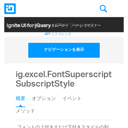
Ignite UI for jQuery
| API リファレンス
サンプル
テーマ ジェネレーター
ページ デザイナー
ヘルプ トピック
API リファレンス
ナビゲーションを表示
ig.excel.FontSuperscript
SubscriptStyle
概要
オプション
イベント
メソッド
フォントの上付きまたは下付きスタイルの列