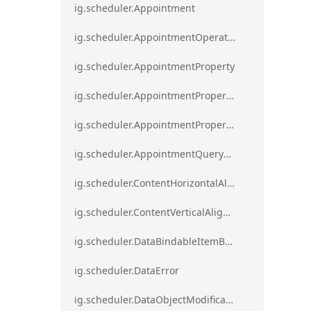
ig.scheduler.Appointment
ig.scheduler.AppointmentOperationResult
ig.scheduler.AppointmentProperty
ig.scheduler.AppointmentPropertyMapping
ig.scheduler.AppointmentPropertyMappingsCollection
ig.scheduler.AppointmentQueryResult
ig.scheduler.ContentHorizontalAlignment
ig.scheduler.ContentVerticalAlignment
ig.scheduler.DataBindableItemBase
ig.scheduler.DataError
ig.scheduler.DataObjectModificationError`1