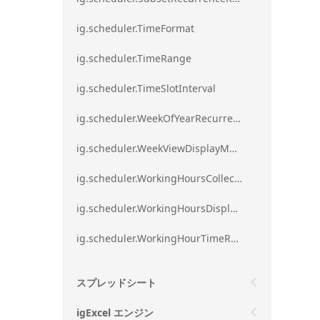
ig.scheduler.TimeFormat
ig.scheduler.TimeRange
ig.scheduler.TimeSlotInterval
ig.scheduler.WeekOfYearRecurrenceRule
ig.scheduler.WeekViewDisplayMode
ig.scheduler.WorkingHoursCollection
ig.scheduler.WorkingHoursDisplayMode
ig.scheduler.WorkingHourTimeRange
スプレッドシート
igExcel エンジン