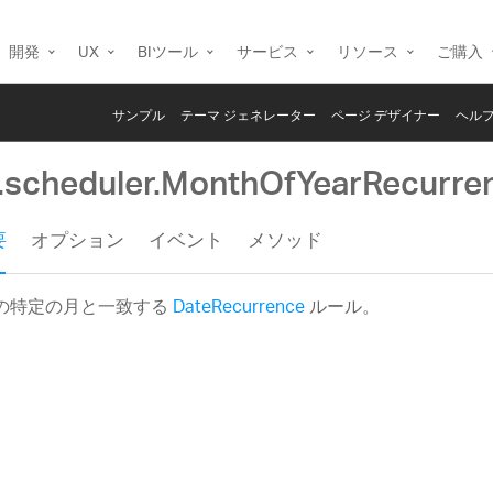
開発
UX
BIツール
サービス
リソース
ご購入
サンプル
テーマ ジェネレーター
ページ デザイナー
ヘルプ
g.scheduler.MonthOfYearRecurre
要
オプション
イベント
メソッド
の特定の月と一致する
DateRecurrence
ルール。