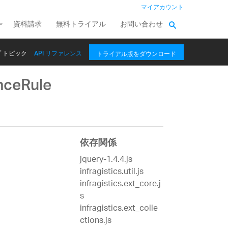
マイアカウント
資料請求
無料トライアル
お問い合わせ
 トピック
API リファレンス
トライアル版をダウンロード
nceRule
依存関係
jquery-1.4.4.js
infragistics.util.js
infragistics.ext_core.j
s
infragistics.ext_colle
ctions.js