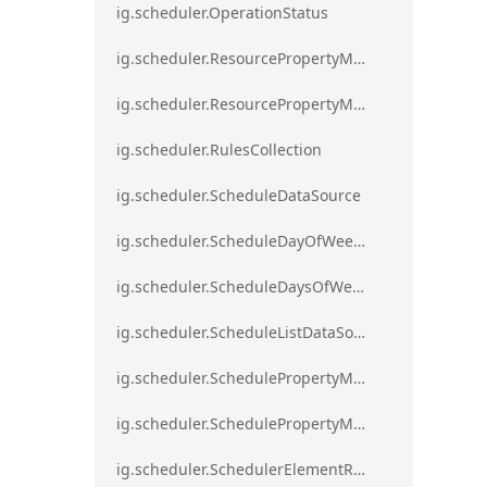
ig.scheduler.OperationStatus
ig.scheduler.ResourcePropertyMapping
ig.scheduler.ResourcePropertyMappingsCollection
ig.scheduler.RulesCollection
ig.scheduler.ScheduleDataSource
ig.scheduler.ScheduleDayOfWeekSettings
ig.scheduler.ScheduleDaysOfWeekSettings
ig.scheduler.ScheduleListDataSource
ig.scheduler.SchedulePropertyMapping
ig.scheduler.SchedulePropertyMappingsCollection`1
ig.scheduler.SchedulerElementRole