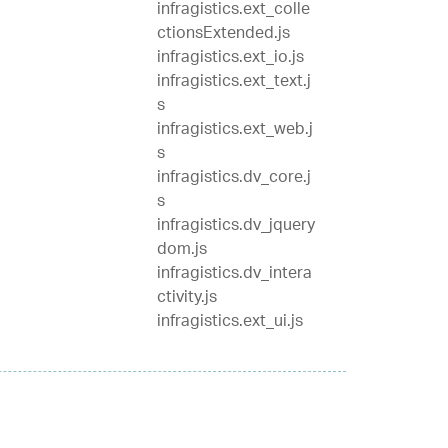
infragistics.ext_colle
ctionsExtended.js
infragistics.ext_io.js
infragistics.ext_text.j
s
infragistics.ext_web.j
s
infragistics.dv_core.j
s
infragistics.dv_jquery
dom.js
infragistics.dv_intera
ctivity.js
infragistics.ext_ui.js