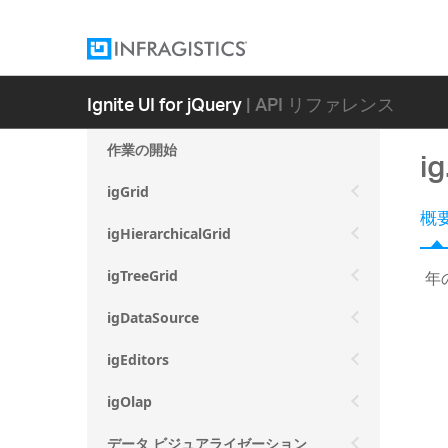
Ignite UI for jQuery
| API リファレンス
作業の開始
i
igGrid
概
igHierarchicalGrid
年
igTreeGrid
igDataSource
igEditors
igOlap
データ ビジュアライゼーション