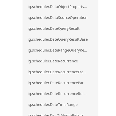
ig.scheduler.DataObjectPropertyAccessError`1
ig.scheduler.DataSourceOperation
ig.scheduler.DateQueryResult
ig.scheduler.DateQueryResultBase
ig.scheduler.DateRangeQueryResultBase
ig.scheduler.DateRecurrence
ig.scheduler.DateRecurrenceFrequency
ig.scheduler.DateRecurrenceParseError
ig.scheduler.DateRecurrenceRuleBase
ig.scheduler.DateTimeRange
ig.scheduler.DayOfMonthRecurrenceRule