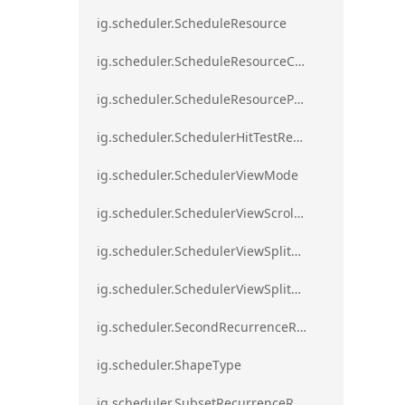
ig.scheduler.ScheduleResource
ig.scheduler.ScheduleResourceColorScheme
ig.scheduler.ScheduleResourceProperty
ig.scheduler.SchedulerHitTestResult
ig.scheduler.SchedulerViewMode
ig.scheduler.SchedulerViewScrollDirection
ig.scheduler.SchedulerViewSplitOrientation
ig.scheduler.SchedulerViewSplitOrientationMode
ig.scheduler.SecondRecurrenceRule
ig.scheduler.ShapeType
ig.scheduler.SubsetRecurrenceRule