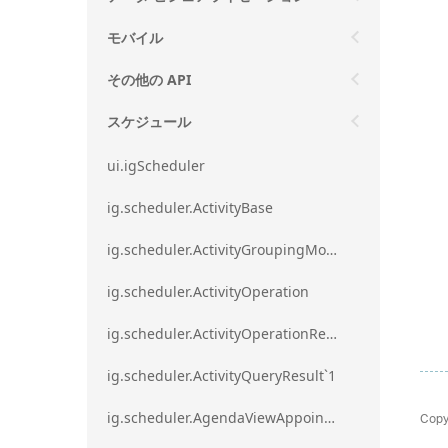
モバイル
その他の API
スケジュール
ui.igScheduler
ig.scheduler.ActivityBase
ig.scheduler.ActivityGroupingMode
ig.scheduler.ActivityOperation
ig.scheduler.ActivityOperationResult`1
ig.scheduler.ActivityQueryResult`1
Copy
ig.scheduler.AgendaViewAppointmentScope