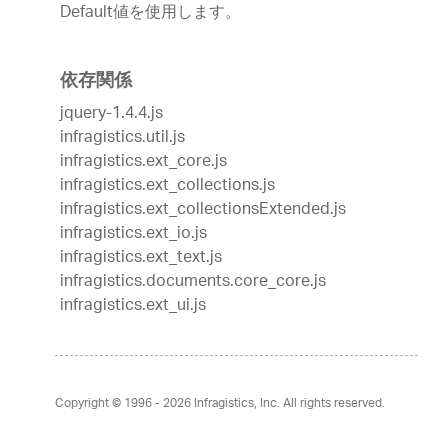
Default値を使用します。
依存関係
jquery-1.4.4.js
infragistics.util.js
infragistics.ext_core.js
infragistics.ext_collections.js
infragistics.ext_collectionsExtended.js
infragistics.ext_io.js
infragistics.ext_text.js
infragistics.documents.core_core.js
infragistics.ext_ui.js
Copyright © 1996 - 2026
Infragistics, Inc. All rights reserved.