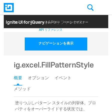
Ignite UI for jQuery
| API リファレンス
サンプル
テーマ ジェネレーター
ページ デザイナー
ヘルプ トピック
API リファレンス
ナビゲーションを表示
ig.excel.FillPatternStyle
概要
オプション
イベント
メソッド
塗りつぶしパターン スタイルの列挙体。プロ
パティをオーバーライドする状況では、