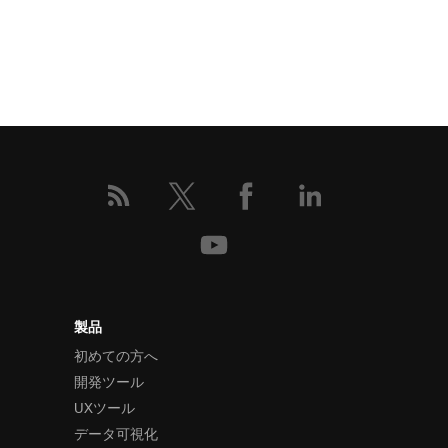
製品
初めての方へ
開発ツール
UXツール
データ可視化